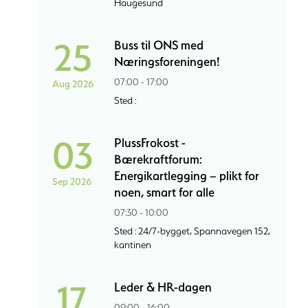
Haugesund
25
Buss til ONS med
Næringsforeningen!
07:00 - 17:00
Aug 2026
Sted :
03
PlussFrokost -
Bærekraftforum:
Energikartlegging – plikt for
Sep 2026
noen, smart for alle
07:30 - 10:00
Sted : 24/7-bygget, Spannavegen 152,
kantinen
17
Leder & HR-dagen
09:00 - 16:00