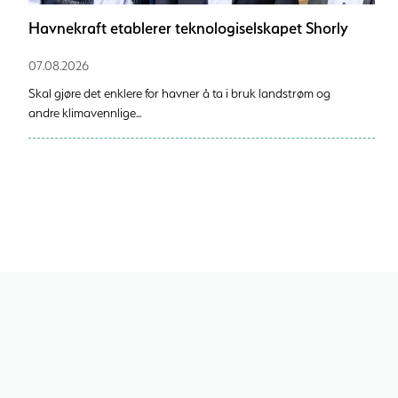
Havnekraft etablerer teknologiselskapet Shorly
07.08.2026
Skal gjøre det enklere for havner å ta i bruk landstrøm og
andre klimavennlige...