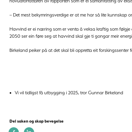
hovudforfattaren av rapporten som er ei samanfatting av eksi
– Det mest bekymringsverdige er at me har så lite kunnskap om
Havvind er ei næring som er venta å veksa kraftig som følgje 
2050 ser ein føre seg at havvind skal gje ti gongar meir energi
Birkeland peiker på at det skal bli oppretta eit forskingssenter 
Vi vil tidligst få utbygging i 2025, tror Gunnar Birkeland
Del saken og skap bevegelse