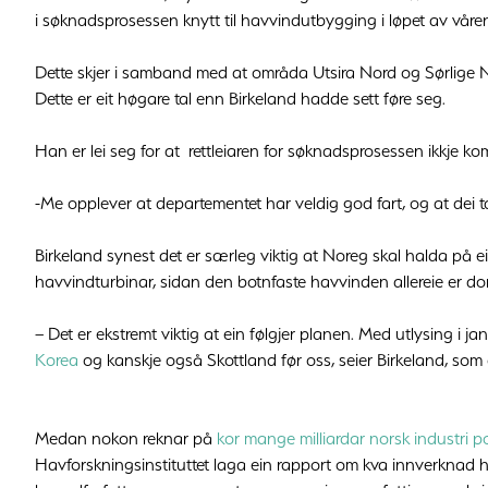
i søknadsprosessen knytt til havvindutbygging i løpet av våre
Dette skjer i samband med at områda Utsira Nord og Sørlige No
Dette er eit høgare tal enn Birkeland hadde sett føre seg.
Han er lei seg for at rettleiaren for søknadsprosessen ikkje ko
-Me opplever at departementet har veldig god fart, og at dei ta
Birkeland synest det er særleg viktig at Noreg skal halda på ei
havvindturbinar, sidan den botnfaste havvinden allereie er do
– Det er ekstremt viktig at ein følgjer planen. Med utlysing i ja
Korea
og kanskje også Skottland før oss, seier Birkeland, som
Medan nokon reknar på
kor mange milliardar norsk industri p
Havforskningsinstituttet laga ein rapport om kva innverknad 