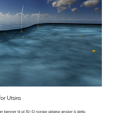
for Utsira
 kjenner til at 10–12 norske aktørar ønsker å delta