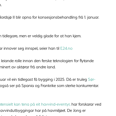
n.
rdsjø II blir opna for konsesjonsbehandling frå 1. januar.
m tidlegare, men er veldig glade for at han kjem.
r innover seg innspel, seier han til
E24.no
 leiande rolle innan den ferske teknologien for flytande
minert av aktørar frå andre land.
nuar vil ein tidlegast få bygging i 2025. Då er truleg
Sør-
 også ser på Spania og Frankrike som sterke konkurrentar.
otensielt kan tena på eit havvind-eventyr,
har forskarar ved
havvindutbyggingar har på havmiljøet. De Jong er