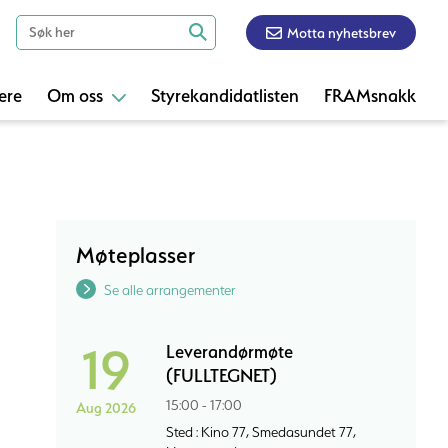
Motta nyhetsbrev
ere
Om oss
Styrekandidatlisten
FRAMsnakk
Møteplasser
Se alle arrangementer
19
Leverandørmøte
(FULLTEGNET)
15:00 - 17:00
Aug 2026
Sted : Kino 77, Smedasundet 77,