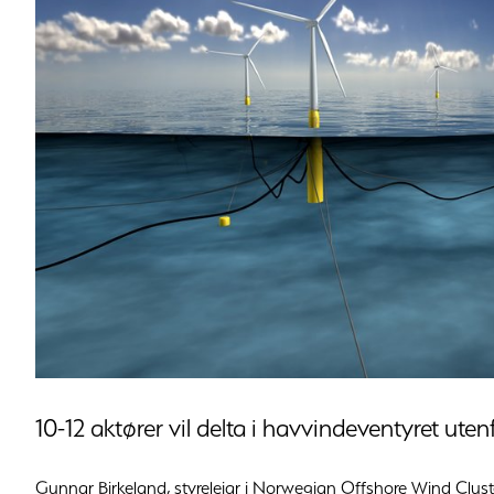
10-12 aktører vil delta i havvindeventyret uten
Gunnar Birkeland, styreleiar i Norwegian Offshore Wind Cluster