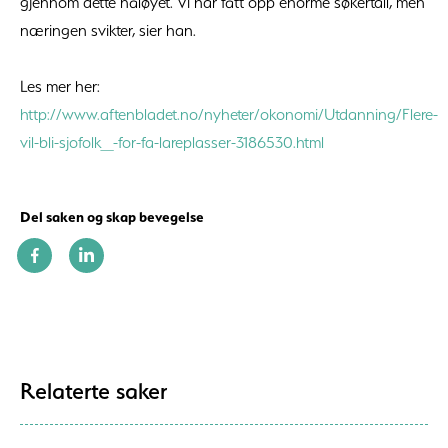
gjennom dette nåløyet. Vi har fått opp enorme søkertall, men
næringen svikter, sier han.
Les mer her:
http://www.aftenbladet.no/nyheter/okonomi/Utdanning/Flere-
vil-bli-sjofolk_-for-fa-lareplasser-3186530.html
Del saken og skap bevegelse
Relaterte saker