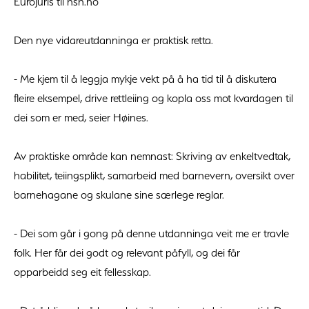
Eurojuris til hsh.no
Den nye vidareutdanninga er praktisk retta.
- Me kjem til å leggja mykje vekt på å ha tid til å diskutera
fleire eksempel, drive rettleiing og kopla oss mot kvardagen til
dei som er med, seier Høines.
Av praktiske område kan nemnast: Skriving av enkeltvedtak,
habilitet, teiingsplikt, samarbeid med barnevern, oversikt over
barnehagane og skulane sine særlege reglar.
- Dei som går i gong på denne utdanninga veit me er travle
folk. Her får dei godt og relevant påfyll, og dei får
opparbeidd seg eit fellesskap.