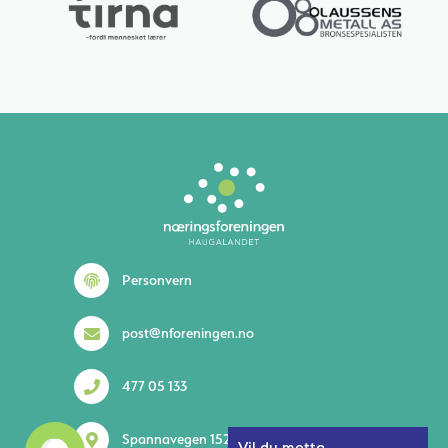
Lurer du på noe? 😊
Personvern
post@nforeningen.no
477 05 133
1
Spannavegen 152 5535 Haugesund
Vil du motta