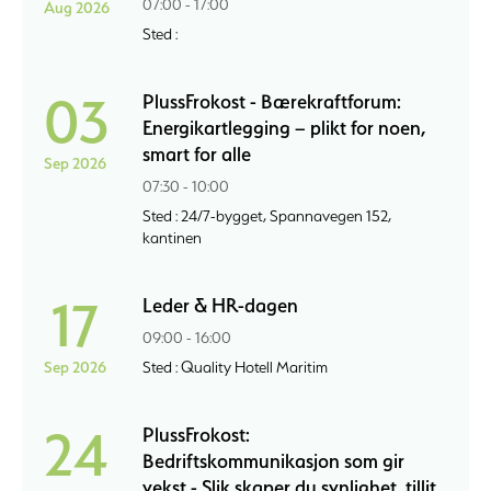
07:00 - 17:00
Aug 2026
Sted :
03
PlussFrokost - Bærekraftforum:
Energikartlegging – plikt for noen,
smart for alle
Sep 2026
07:30 - 10:00
Sted : 24/7-bygget, Spannavegen 152,
kantinen
17
Leder & HR-dagen
09:00 - 16:00
Sep 2026
Sted : Quality Hotell Maritim
24
PlussFrokost:
Bedriftskommunikasjon som gir
vekst - Slik skaper du synlighet, tillit