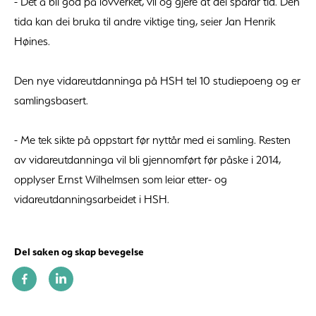
- Det å bli god på lovverket, vil og gjere at dei sparar tid. Den
tida kan dei bruka til andre viktige ting, seier Jan Henrik
Høines.
Den nye vidareutdanninga på HSH tel 10 studiepoeng og er
samlingsbasert.
- Me tek sikte på oppstart før nyttår med ei samling. Resten
av vidareutdanninga vil bli gjennomført før påske i 2014,
opplyser Ernst Wilhelmsen som leiar etter- og
vidareutdanningsarbeidet i HSH.
Del saken og skap bevegelse