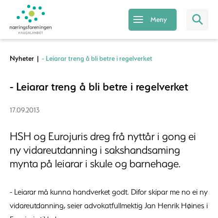
Meny
Nyheter
|
- Leiarar treng å bli betre i regelverket
- Leiarar treng å bli betre i regelverket
17.09.2013
HSH og Eurojuris dreg frå nyttår i gong ei
ny vidareutdanning i sakshandsaming
mynta på leiarar i skule og barnehage.
- Leiarar må kunna handverket godt. Difor skipar me no ei ny
vidareutdanning, seier advokatfullmektig Jan Henrik Høines i