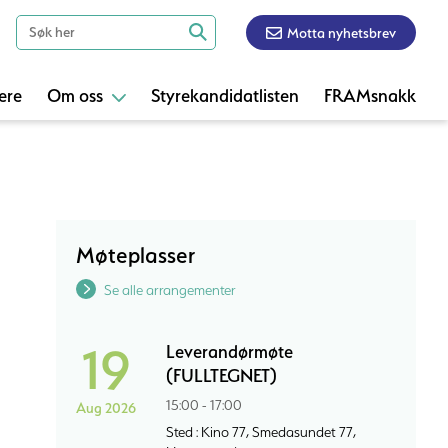
Motta nyhetsbrev
ere
Om oss
Styrekandidatlisten
FRAMsnakk
Møteplasser
Se alle arrangementer
19
Leverandørmøte
(FULLTEGNET)
15:00 - 17:00
Aug 2026
Sted : Kino 77, Smedasundet 77,