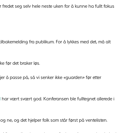
 fredet seg selv hele neste uken for å kunne ha fullt fokus
tilbakemelding fra publikum. For å lykkes med det, må alt
 før det braker løs.
er å passe på, så vi senker ikke «guarden» før etter
d
har vært svært god. Konferansen ble fulltegnet allerede i
g ne, og det hjelper folk som står først på ventelisten.