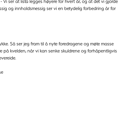
 Vi ser at lista legges høyere for hvert år, og at det vi gjorde
ssig og innholdsmessig ser vi en betydelig forbedring år for
tykke. Så ser jeg fram til å nyte foredragene og møte masse
e på kvelden, når vi kan senke skuldrene og forhåpentligvis
evereide.
se