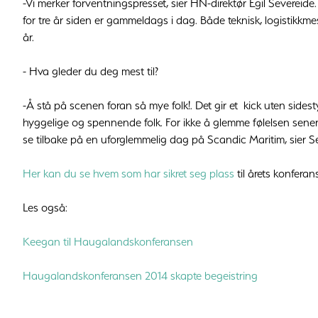
-Vi merker forventningspresset, sier HN-direktør Egil Severeide. -
for tre år siden er gammeldags i dag. Både teknisk, logistikkme
år.
- Hva gleder du deg mest til?
-Å stå på scenen foran så mye folk!. Det gir et kick uten sides
hyggelige og spennende folk. For ikke å glemme følelsen sener
se tilbake på en uforglemmelig dag på Scandic Maritim, sier S
Her kan du se hvem som har sikret seg plass
til årets konferan
Les også:
Keegan til Haugalandskonferansen
Haugalandskonferansen 2014 skapte begeistring