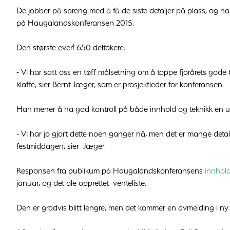
De jobber på spreng med å få de siste detaljer på plass, og har
på Haugalandskonferansen 2015.
Den største ever! 650 deltakere.
- Vi har satt oss en tøff målsetning om å toppe fjorårets gode 
klaffe, sier Bernt Jæger, som er prosjektleder for konferansen.
Han mener å ha god kontroll på både innhold og teknikk en uke
- Vi har jo gjort dette noen ganger nå, men det er mange detalj
festmiddagen, sier Jæger
Responsen fra publikum på Haugalandskonferansens
innhol
januar, og det ble opprettet venteliste.
Den er gradvis blitt lengre, men det kommer en avmelding i ny o