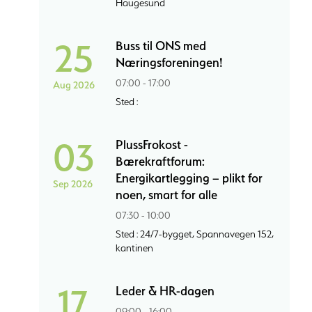
Haugesund
25
Buss til ONS med
Næringsforeningen!
07:00 - 17:00
Aug 2026
Sted :
03
PlussFrokost -
Bærekraftforum:
Energikartlegging – plikt for
Sep 2026
noen, smart for alle
07:30 - 10:00
Sted : 24/7-bygget, Spannavegen 152,
kantinen
17
Leder & HR-dagen
09:00 - 16:00