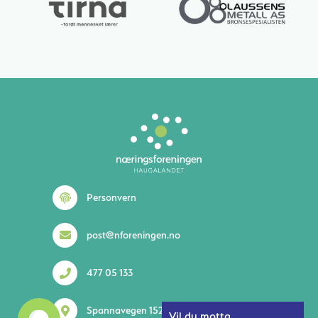
Lurer du på noe? 😊
Personvern
post@nforeningen.no
477 05 133
1
Spannavegen 152 5535 Haugesund
Vil du motta