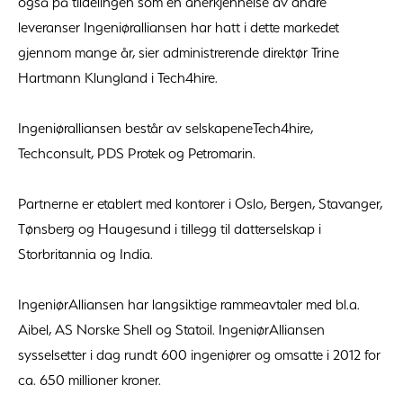
også på tildelingen som en anerkjennelse av andre
leveranser Ingeniøralliansen har hatt i dette markedet
gjennom mange år, sier administrerende direktør Trine
Hartmann Klungland i Tech4hire.
Ingeniøralliansen består av selskapeneTech4hire,
Techconsult, PDS Protek og Petromarin.
Partnerne er etablert med kontorer i Oslo, Bergen, Stavanger,
Tønsberg og Haugesund i tillegg til datterselskap i
Storbritannia og India.
IngeniørAlliansen har langsiktige rammeavtaler med bl.a.
Aibel, AS Norske Shell og Statoil. IngeniørAlliansen
sysselsetter i dag rundt 600 ingeniører og omsatte i 2012 for
ca. 650 millioner kroner.