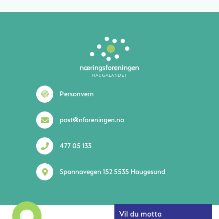
Personvern
post@nforeningen.no
477 05 133
Spannavegen 152 5535 Haugesund
Vil du motta