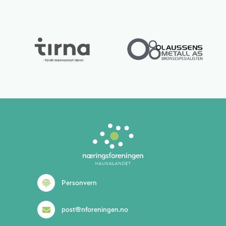
Lurer du på noe? 😊
Personvern
post@nforeningen.no