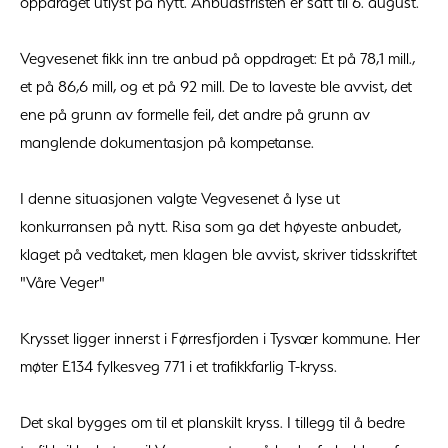
oppdraget utlyst på nytt. Anbudsfristen er satt til 6. august.
Vegvesenet fikk inn tre anbud på oppdraget: Et på 78,1 mill.,
et på 86,6 mill, og et på 92 mill. De to laveste ble avvist, det
ene på grunn av formelle feil, det andre på grunn av
manglende dokumentasjon på kompetanse.
I denne situasjonen valgte Vegvesenet å lyse ut
konkurransen på nytt. Risa som ga det høyeste anbudet,
klaget på vedtaket, men klagen ble avvist, skriver tidsskriftet
"Våre Veger"
Krysset ligger innerst i Førresfjorden i Tysvær kommune. Her
møter E134 fylkesveg 771 i et trafikkfarlig T-kryss.
Det skal bygges om til et planskilt kryss. I tillegg til å bedre