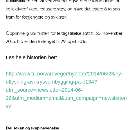
trafikksikkerheten vil Vegvesenet også bedre forholdene for
kollektivtrafikken, redusere støy, og gjøre det lettere å ta seg
fram for fotgjengere og syklister.
Opprinnelig var fristen for ferdigstillelse satt til 30. november
2015. Nå er den forlenget til 29. april 2016.
Les hele historien her:
http://www.tu.no/vareveger/nyheter/2014/06/23/ny-
utlysning-av-kryssombygging-pa-e134?
utm_source=newsletter-2014-06-
26&utm_medium=email&utm_campaign=newsletter-
vv
Del saken og skap bevegelse