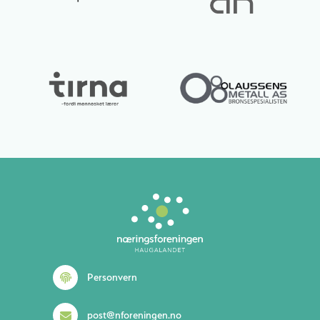
Personvern
post@nforeningen.no