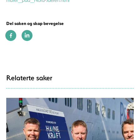
murer_paa_Nord-Jaeren.html
Del saken og skap bevegelse
Relaterte saker