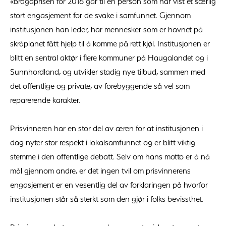
«Bragdprisen for 2016 går til en person som har vist et særlig
stort engasjement for de svake i samfunnet. Gjennom
institusjonen han leder, har mennesker som er havnet på
skråplanet fått hjelp til å komme på rett kjøl. Institusjonen er
blitt en sentral aktør i flere kommuner på Haugalandet og i
Sunnhordland, og utvikler stadig nye tilbud, sammen med
det offentlige og private, av forebyggende så vel som
reparerende karakter.
Prisvinneren har en stor del av æren for at institusjonen i
dag nyter stor respekt i lokalsamfunnet og er blitt viktig
stemme i den offentlige debatt. Selv om hans motto er å nå
mål gjennom andre, er det ingen tvil om prisvinnerens
engasjement er en vesentlig del av forklaringen på hvorfor
institusjonen står så sterkt som den gjør i folks bevissthet.