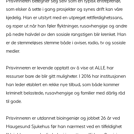
Prisvinneren betegner seg selv som en typisk entreprenør,
som elsker å sette i gang prosjekter og synes drift kan våre
kjedelig. Han er utstyrt med en utpreget rettferdighetssans,
og roper ut når han føler flyktninger, rusavhengige og andre
på nedre halvdel av den sosiale rangstigen blir krenket. Han
er de stemmeløses stemme både i aviser, radio, tv og sosiale
medier.
Prisvinneren er levende opptatt av å vise at ALLE har
ressurser bare de blir gitt muligheter. I 2016 har institusjonen
han leder etablert en rekke nye tilbud, som både kommer
kriminelt belastede, rusavhengige og familier med dårlig råd
til gode.
Prisvinneren er utdannet bioingeniør og jobbet 26 år ved
Haugesund Sjukehus før han nærmest ved en tilfeldighet