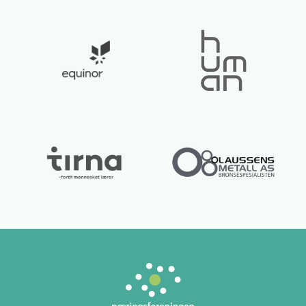
Lurer du på noe? 😊