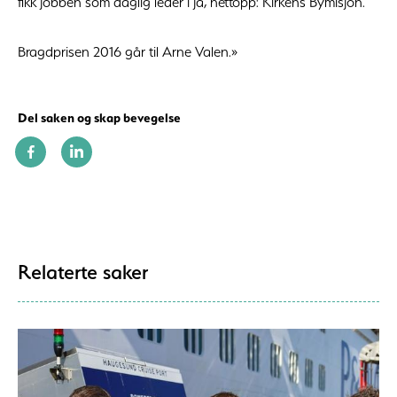
fikk jobben som daglig leder i ja, nettopp: Kirkens Bymisjon.
Bragdprisen 2016 går til Arne Valen.»
Del saken og skap bevegelse
Relaterte saker