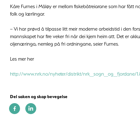
Kåre Furnes i Måløy er mellom fiskebåtreiarane som har fått nok 
folk og lærlingar.
– Vi har prøvd å tilpasse litt meir moderne arbeidstid i den for
mannskapet har fire veker fri når dei kjem heim att. Det er akk
oljenæringa, nemleg på fri ordningane, seier Furnes.
Les mer her
http://www.nrk.no/nyheter/distrikt/nrk_sogn_og_fjordane/1
Del saken og skap bevegelse