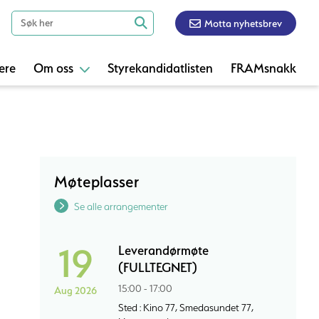
Motta nyhetsbrev
ere
Om oss
Styrekandidatlisten
FRAMsnakk
Møteplasser
Se alle arrangementer
19
Leverandørmøte
(FULLTEGNET)
15:00 - 17:00
Aug 2026
Sted : Kino 77, Smedasundet 77,