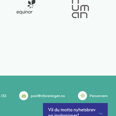
 133
post@nforeningen.no
Personvern
Vil du motta nyhetsbrev
og invitasjoner?