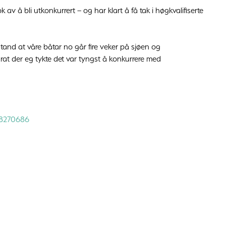
av å bli utkonkurrert – og har klart å få tak i høgkvalifiserte
stand at våre båtar no går fire veker på sjøen og
urat der eg tykte det var tyngst å konkurrere med
.8270686