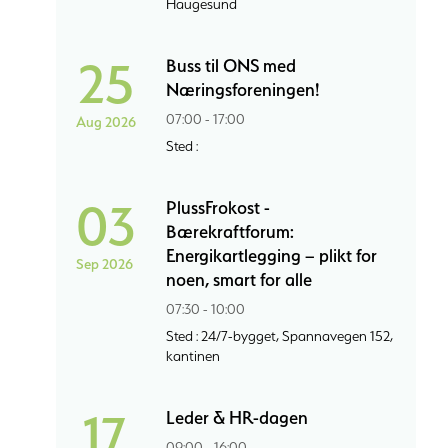
Haugesund
25
Buss til ONS med
Næringsforeningen!
07:00 - 17:00
Aug 2026
Sted :
03
PlussFrokost -
Bærekraftforum:
Energikartlegging – plikt for
Sep 2026
noen, smart for alle
07:30 - 10:00
Sted : 24/7-bygget, Spannavegen 152,
kantinen
17
Leder & HR-dagen
09:00 - 16:00