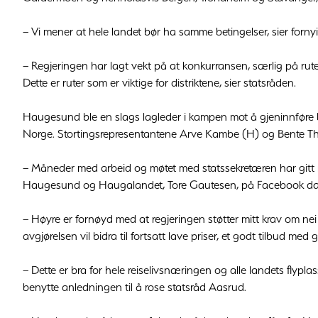
– Vi mener at hele landet bør ha samme betingelser, sier forny
– Regjeringen har lagt vekt på at konkurransen, særlig på ruter
Dette er ruter som er viktige for distriktene, sier statsråden.
Haugesund ble en slags lagleder i kampen mot å gjeninnføre b
Norge. Stortingsrepresentantene Arve Kambe (H) og Bente Th
– Måneder med arbeid og møtet med statssekretæren har gitt res
Haugesund og Haugalandet, Tore Gautesen, på Facebook da re
– Høyre er fornøyd med at regjeringen støtter mitt krav om n
avgjørelsen vil bidra til fortsatt lave priser, et godt tilbud me
– Dette er bra for hele reiselivsnæringen og alle landets flyplass
benytte anledningen til å rose statsråd Aasrud.