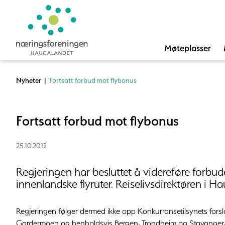
Møteplasser
Nyheter
|
Fortsatt forbud mot flybonus
Fortsatt forbud mot flybonus
25.10.2012
Regjeringen har besluttet å videreføre forb
innenlandske flyruter. Reiselivsdirektøren i H
Regjeringen følger dermed ikke opp Konkurransetilsynets forsl
Gardermoen og henholdsvis Bergen, Trondheim og Stavanger, s