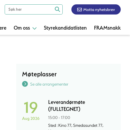
Motta nyhetsbrev
ere
Om oss
Styrekandidatlisten
FRAMsnakk
Møteplasser
Se alle arrangementer
19
Leverandørmøte
(FULLTEGNET)
15:00 - 17:00
Aug 2026
Sted : Kino 77, Smedasundet 77,