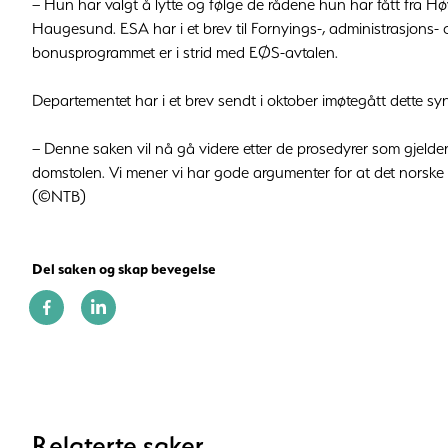
– Hun har valgt å lytte og følge de rådene hun har fått fra Hø
Haugesund. ESA har i et brev til Fornyings-, administrasjons- o
bonusprogrammet er i strid med EØS-avtalen.
Departementet har i et brev sendt i oktober imøtegått dette sy
– Denne saken vil nå gå videre etter de prosedyrer som gjelde
domstolen. Vi mener vi har gode argumenter for at det norske f
(©NTB)
Del saken og skap bevegelse
Relaterte saker