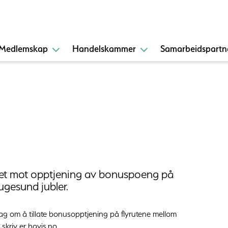
Medlemskap
Handelskammer
Samarbeidspartn
udet mot opptjening av bonuspoeng på
augesund jubler.
ag om å tillate bonusopptjening på flyrutene mellom
kriv er havis.no.