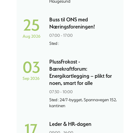
Haugesund
25
Buss til ONS med
Næringsforeningen!
07:00 - 17:00
Aug 2026
Sted :
03
PlussFrokost -
Bærekraftforum:
Energikartlegging – plikt for
Sep 2026
noen, smart for alle
07:30 - 10:00
Sted : 24/7-bygget, Spannavegen 152,
kantinen
17
Leder & HR-dagen
09:00 - 16:00