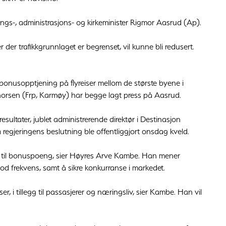
ings-, administrasjons- og kirkeminister Rigmor Aasrud (Ap).
 der trafikkgrunnlaget er begrenset, vil kunne bli redusert.
onusopptjening på flyreiser mellom de største byene i
orsen (Frp, Karmøy) har begge lagt press på Aasrud.
ultater, jublet administrerende direktør i Destinasjon
gjeringens beslutning ble offentliggjort onsdag kveld.
ei til bonuspoeng, sier Høyres Arve Kambe. Han mener
d god frekvens, samt å sikre konkurranse i markedet.
er, i tillegg til passasjerer og næringsliv, sier Kambe. Han vil