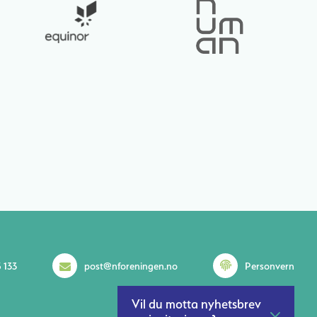
 133
post@nforeningen.no
Personvern
Vil du motta nyhetsbrev