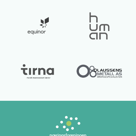
Lurer du på noe? 😊