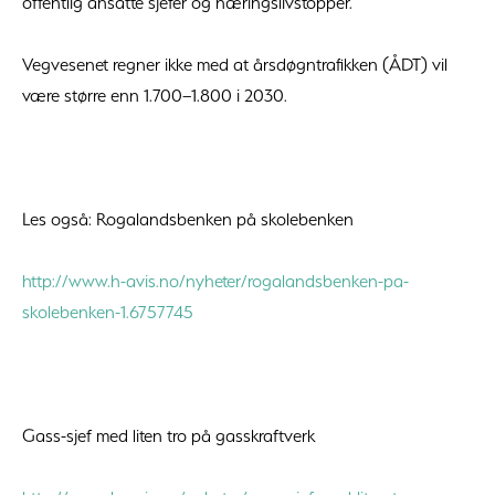
offentlig ansatte sjefer og næringslivstopper.
Vegvesenet regner ikke med at årsdøgntrafikken (ÅDT) vil
være større enn 1.700–1.800 i 2030.
Les også: Rogalandsbenken på skolebenken
http://www.h-avis.no/nyheter/rogalandsbenken-pa-
skolebenken-1.6757745
Gass-sjef med liten tro på gasskraftverk