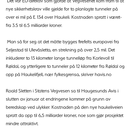
Det var EU-direktiv som gjorde at Vegvesenet kom fram til at
nye sikkerhetskrav ville gjelde for to planlagte tunneler på
over ei mil på E 134 over Haukeli. Kostnaden spratt i været-
fra 3.5 til 6.5 milliarder kroner.
Man så for seg at det måtte bygges firefelts europavei fra
Seljestad til Ulevåsletta, en strekning på over 2,5 mil. Det
inkluderer to 13 kilometer lange tunnelløp fra Korlevoll til
Røldal, og ytterligere to tunneler på 12 kilometer fra Røldal og
opp på Haukelifjell, nær fylkesgrensa, skriver havis.no
Roald Sletten i Statens Vegvesen sa til Haugesunds Avis i
slutten av januar at endringene kommer på grunn av
beredskap ved ulykker. Kostnaden på den nye haukeliveien
spratt da opp til 6,5 milliarder kroner, noe som gjør prosjektet
mindre attraktivt.