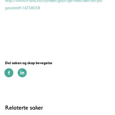
http://www.h-avis.no/nyheter/gass-sjef-med-liten-tro-pa-
gasskraft-1.6758038
Del saken og skap bevegelse
Relaterte saker