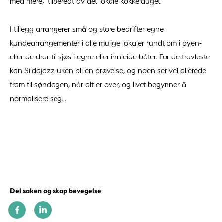
med mere, tilberedt av det lokale kokkelauget.
I tillegg arrangerer små og store bedrifter egne
kundearrangementer i alle mulige lokaler rundt om i byen-
eller de drar til sjøs i egne eller innleide båter. For de travleste
kan Sildajazz-uken bli en prøvelse, og noen ser vel allerede
fram til søndagen, når alt er over, og livet begynner å
normalisere seg...
Del saken og skap bevegelse