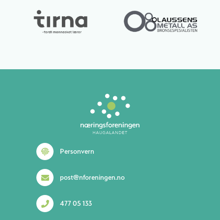
Lurer du på noe? 😊
Personvern
post@nforeningen.no
477 05 133