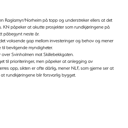
en Raglamyr/Norheim på topp og understreker ellers at det
s. KN påpeker at akutte prosjekter som rundkjøringene på
att påbegynt neste år.
 det voksende gap mellom investeringer og behov og mener
e til bevilgende myndigheter.
y over Svinholmen mot Skillebekkgaten.
t til prioriteringer, men påpeker at anlegging av
erres opp, sikten er ofte dårlig, mener NLF, som gjerne ser at
 at rundkjøringene blir forsvarlig bygget.