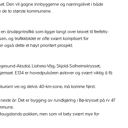
et. Den vil gagne innbyggerne og næringslivet i både
e de to største kommunene.
årsdøgntrafikk som ligger langt over kravet til firefelts-
n, og trafikkbildet er ofte svært komplisert for
r også dette et høyt prioritert prosjekt.
ugesund-Aksdal, Liaheia-Våg, Skjold-Solheimskrysset,
jemaet. E134 er hovedpulsåren østover og svært viktig å få
 ukurant vei og delvis 40-km-sone, må komme først.
 neste år: Det er bygging av rundkjøring i Bø-krysset på rv 47
ommune.
r Haugalands-pakken, men som vil bety svært mye for