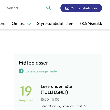
Motta nyhetsbrev
ere
Om oss
Styrekandidatlisten
FRAMsnakk
Møteplasser
Se alle arrangementer
19
Leverandørmøte
(FULLTEGNET)
15:00 - 17:00
Aug 2026
Sted : Kino 77, Smedasundet 77,