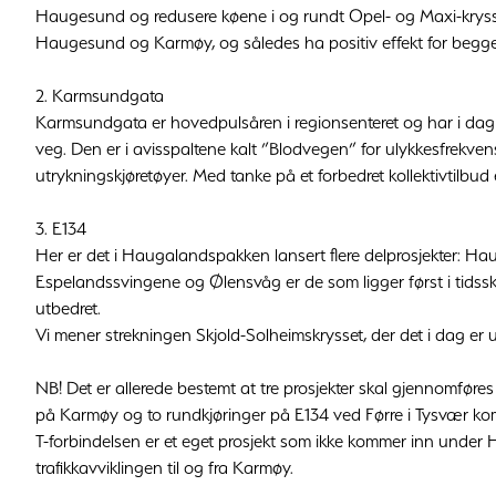
Haugesund og redusere køene i og rundt Opel- og Maxi-kryss
Haugesund og Karmøy, og således ha positiv effekt for begg
2. Karmsundgata
Karmsundgata er hovedpulsåren i regionsenteret og har i dag en 
veg. Den er i avisspaltene kalt ”Blodvegen” for ulykkesfrekvense
utrykningskjøretøyer. Med tanke på et forbedret kollektivtilbud e
3. E134
Her er det i Haugalandspakken lansert flere delprosjekter: Ha
Espelandssvingene og Ølensvåg er de som ligger først i tidssk
utbedret.
Vi mener strekningen Skjold-Solheimskrysset, der det i dag er
NB! Det er allerede bestemt at tre prosjekter skal gjennomføres
på Karmøy og to rundkjøringer på E134 ved Førre i Tysvær k
T-forbindelsen er et eget prosjekt som ikke kommer inn unde
trafikkavviklingen til og fra Karmøy.