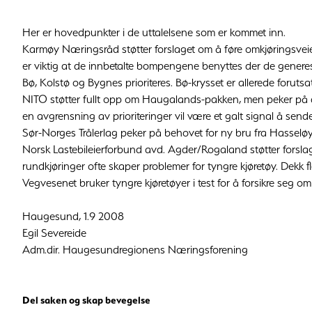
Her er hovedpunkter i de uttalelsene som er kommet inn.
Karmøy Næringsråd støtter forslaget om å føre omkjøringsvei
er viktig at de innbetalte bompengene benyttes der de genere
Bø, Kolstø og Bygnes prioriteres. Bø-krysset er allerede foruts
NITO støtter fullt opp om Haugalands-pakken, men peker på
en avgrensning av prioriteringer vil være et galt signal å send
Sør-Norges Trålerlag peker på behovet for ny bru fra Hasselø
Norsk Lastebileierforbund avd. Agder/Rogaland støtter forslage
rundkjøringer ofte skaper problemer for tyngre kjøretøy. Dekk fl
Vegvesenet bruker tyngre kjøretøyer i test for å forsikre seg om
Haugesund, 1.9 2008
Egil Severeide
Adm.dir. Haugesundregionens Næringsforening
Del saken og skap bevegelse