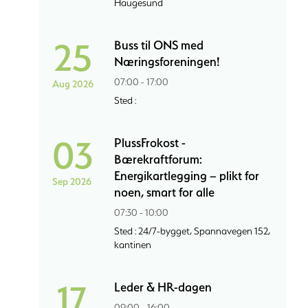
Haugesund
25
Buss til ONS med
Næringsforeningen!
07:00 - 17:00
Aug 2026
Sted :
03
PlussFrokost -
Bærekraftforum:
Energikartlegging – plikt for
Sep 2026
noen, smart for alle
07:30 - 10:00
Sted : 24/7-bygget, Spannavegen 152,
kantinen
17
Leder & HR-dagen
09:00 - 16:00