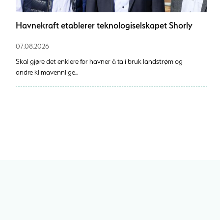
Havnekraft etablerer teknologiselskapet Shorly
07.08.2026
Skal gjøre det enklere for havner å ta i bruk landstrøm og
andre klimavennlige...