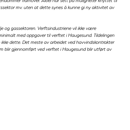
eiendommer framover. Aibel har sett på muligheter knyttet til
ssektor mv. uten at dette synes å kunne gi ny aktivitet av
olje og gassektoren. Verftsindustriene vil ikke være
minimalt med oppgaver til verftet i Haugesund. Tildelingen
ikke dette. Det meste av arbeidet ved havvindskontrakter
om blir gjennomført ved verftet i Haugesund blir utført av