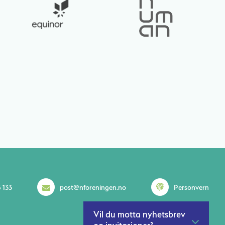
 133
post@nforeningen.no
Personvern
Vil du motta nyhetsbrev