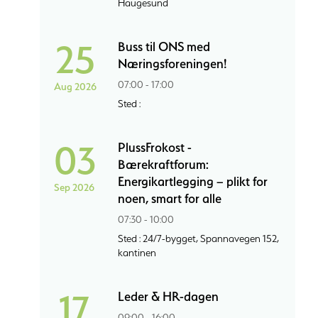
Haugesund
25
Buss til ONS med
Næringsforeningen!
07:00 - 17:00
Aug 2026
Sted :
03
PlussFrokost -
Bærekraftforum:
Energikartlegging – plikt for
Sep 2026
noen, smart for alle
07:30 - 10:00
Sted : 24/7-bygget, Spannavegen 152,
kantinen
17
Leder & HR-dagen
09:00 - 16:00