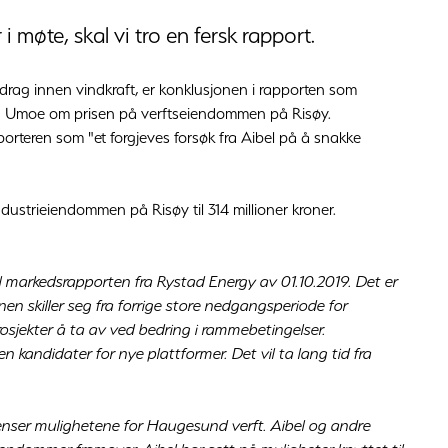
møte, skal vi tro en fersk rapport.
pdrag innen vindkraft, er konklusjonen i rapporten som
 og Umoe om prisen på verftseiendommen på Risøy.
orteren som "et forgjeves forsøk fra Aibel på å snakke
dustrieiendommen på Risøy til 314 millioner kroner.
il markedsrapporten fra Rystad Energy av 01.10.2019. Det er
en skiller seg fra forrige store nedgangsperiode for
sjekter å ta av ved bedring i rammebetingelser.
n kandidater for nye plattformer. Det vil ta lang tid fra
enser mulighetene for Haugesund verft. Aibel og andre