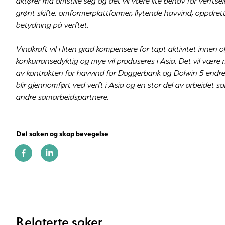
aktører må omstille seg og det vil være lite behov for verfts
grønt skifte: omformerplattformer, flytende havvind, oppdrett
betydning på verftet.
Vindkraft vil i liten grad kompensere for tapt aktivitet innen 
konkurransedyktig og mye vil produseres i Asia. Det vil være 
av kontrakten for havvind for Doggerbank og Dolwin 5 endre 
blir gjennomført ved verft i Asia og en stor del av arbeidet s
andre samarbeidspartnere.
Del saken og skap bevegelse
Relaterte saker