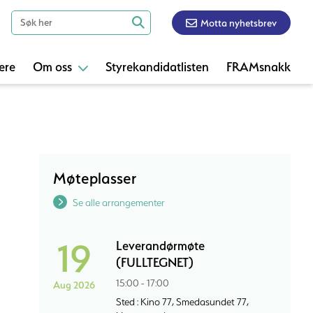
Motta nyhetsbrev
ere
Om oss
Styrekandidatlisten
FRAMsnakk
Møteplasser
Se alle arrangementer
19
Leverandørmøte
(FULLTEGNET)
15:00 - 17:00
Aug 2026
Sted : Kino 77, Smedasundet 77,