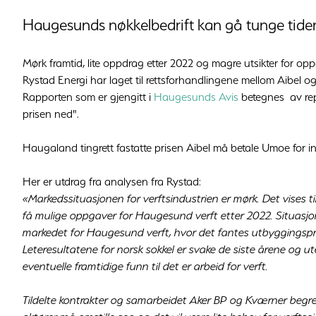
Haugesunds nøkkelbedrift kan gå tunge tider i 
Mørk framtid, lite oppdrag etter 2022 og magre utsikter for op
Rystad Energi har laget til rettsforhandlingene mellom Aibel
Rapporten som er gjengitt i
Haugesunds Avis
betegnes av rep
prisen ned".
Haugaland tingrett fastatte prisen Aibel må betale Umoe for in
Her er utdrag fra analysen fra Rystad:
«Markedssituasjonen for verftsindustrien er mørk. Det vises t
få mulige oppgaver for Haugesund verft etter 2022. Situasjon
markedet for Haugesund verft, hvor det fantes utbyggingspro
Leteresultatene for norsk sokkel er svake de siste årene og ute
eventuelle framtidige funn til det er arbeid for verft.
Tildelte kontrakter og samarbeidet Aker BP og Kværner begr