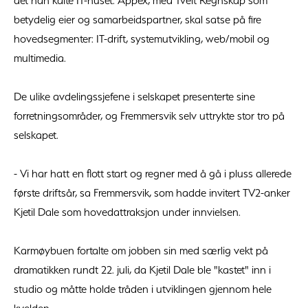
det han kalte IT-huset. Appex, med Tveit Regnskap som
betydelig eier og samarbeidspartner, skal satse på fire
hovedsegmenter: IT-drift, systemutvikling, web/mobil og
multimedia.
De ulike avdelingssjefene i selskapet presenterte sine
forretningsområder, og Fremmersvik selv uttrykte stor tro på
selskapet.
- Vi har hatt en flott start og regner med å gå i pluss allerede
første driftsår, sa Fremmersvik, som hadde invitert TV2-anker
Kjetil Dale som hovedattraksjon under innvielsen.
Karmøybuen fortalte om jobben sin med særlig vekt på
dramatikken rundt 22. juli, da Kjetil Dale ble "kastet" inn i
studio og måtte holde tråden i utviklingen gjennom hele