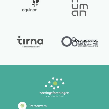
Lurer du på noe? 😊
Personvern