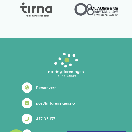
Lurer du på noe? 😊
Personvern
post@nforeningen.no
477 05 133