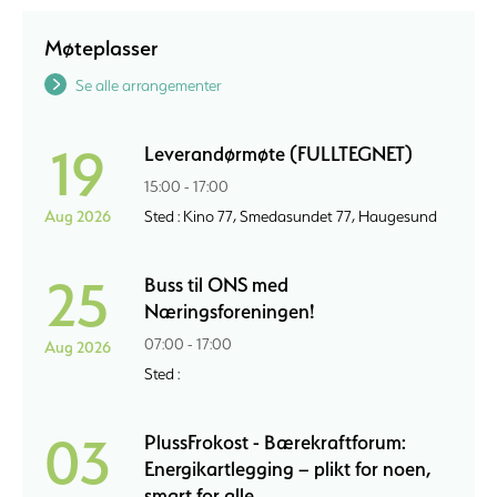
Møteplasser
Se alle arrangementer
19
Leverandørmøte (FULLTEGNET)
15:00 - 17:00
Aug 2026
Sted : Kino 77, Smedasundet 77, Haugesund
25
Buss til ONS med
Næringsforeningen!
07:00 - 17:00
Aug 2026
Sted :
03
PlussFrokost - Bærekraftforum:
Energikartlegging – plikt for noen,
smart for alle