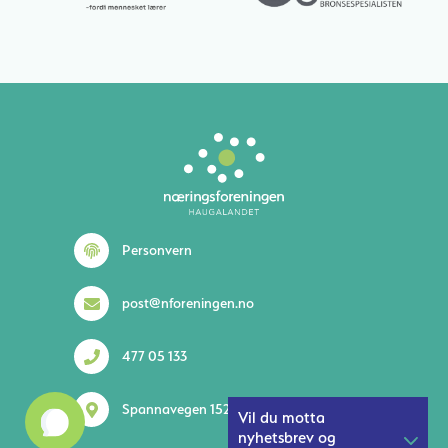
Lurer du på noe? 😊
Personvern
post@nforeningen.no
477 05 133
1
Spannavegen 152 5535 Haugesund
Vil du motta
nyhetsbrev og