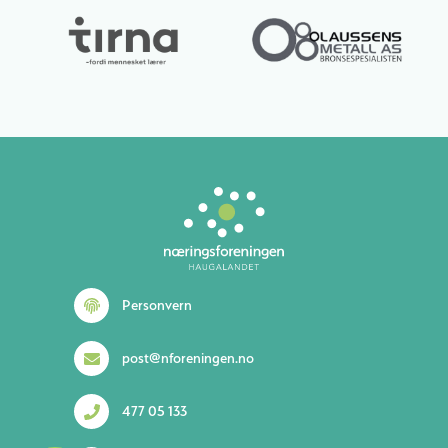
Lurer du på noe? 😊
Personvern
post@nforeningen.no
477 05 133