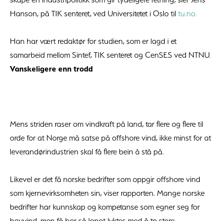
Hanson, på TIK senteret, ved Universitetet i Oslo til
tu.no.
Han har vært redaktør for studien, som er lagd i et
samarbeid mellom Sintef, TIK senteret og CenSES ved NTNU.
Vanskeligere enn trodd
Mens striden raser om vindkraft på land, tar flere og flere til
orde for at Norge må satse på offshore vind, ikke minst for at
leverandørindustrien skal få flere bein å stå på.
Likevel er det få norske bedrifter som oppgir offshore vind
som kjernevirksomheten sin, viser rapporten. Mange norske
bedrifter har kunnskap og kompetanse som egner seg for
havvind, men få har så langt lyktes med å ta store