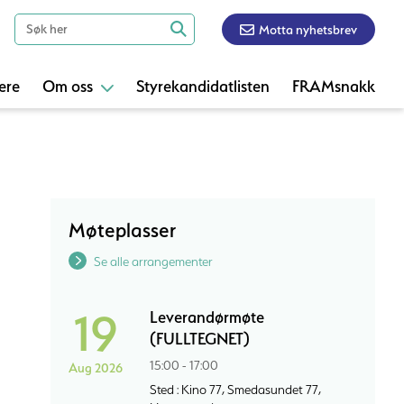
Motta nyhetsbrev
ere
Om oss
Styrekandidatlisten
FRAMsnakk
Møteplasser
Se alle arrangementer
19
Leverandørmøte
(FULLTEGNET)
15:00 - 17:00
Aug 2026
Sted : Kino 77, Smedasundet 77,