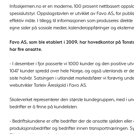
Infoskjermen.no er en moderne, 100 prosent nettbasert oppslag
spesialutstyr. Oppslagstavlen er utviklet av Favo AS, for publ
effektiv måte. I tillegg til informasjonen som produseres direk
egne sider på sosiale medier, kalenderoppføringer og eksterne
Favo AS, som ble etablert i 2009, har hovedkontor på Tonst
har fire ansatte.
- I desember i fjor passerte vi 1000 kunder og den positive utvik
1047 kunder spredd over hele Norge, og også utenlands er det b
siste halvår. Satsingen i utlandet markedsfører vi forøvrig un
webutvikler Torleiv Åreskjold i Favo AS.
Skoleverket representerer den største kundegruppen, med i 
bedrifter er å finne på kundelisten.
- Bedriftskundene er ofte bedrifter der de ansatte sjelden eller 
produksjonsbedrifter og bedrifter innen transportnæringen. Sy