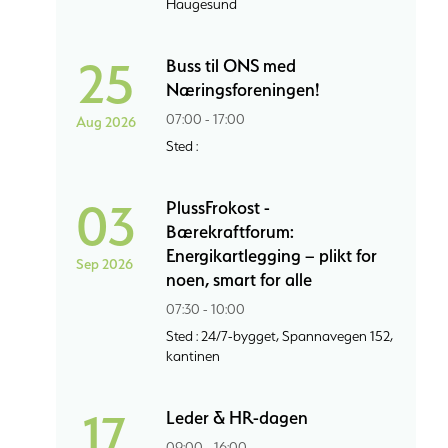
Haugesund
25
Buss til ONS med
Næringsforeningen!
07:00 - 17:00
Aug 2026
Sted :
03
PlussFrokost -
Bærekraftforum:
Energikartlegging – plikt for
Sep 2026
noen, smart for alle
07:30 - 10:00
Sted : 24/7-bygget, Spannavegen 152,
kantinen
17
Leder & HR-dagen
09:00 - 16:00