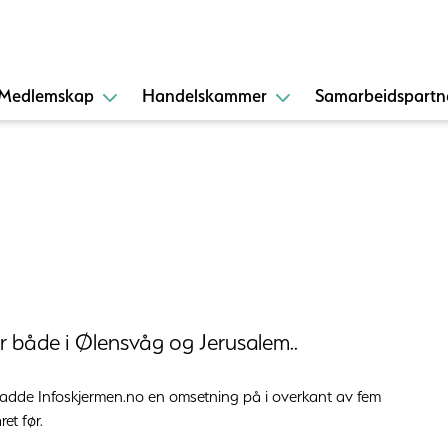
Medlemskap
Handelskammer
Samarbeidspartn
tor både i Ølensvåg og Jerusalem..
hadde Infoskjermen.no en omsetning på i overkant av fem
et før.