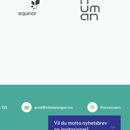
 133
post@nforeningen.no
Personvern
Vil du motta nyhetsbrev
og invitasjoner?