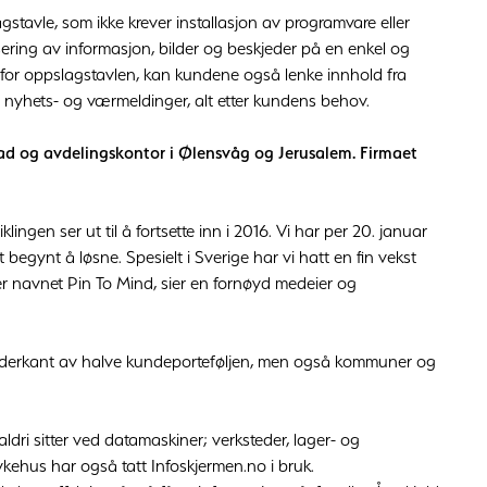
stavle, som ikke krever installasjon av programvare eller
isering av informasjon, bilder og beskjeder på en enkel og
te for oppslagstavlen, kan kundene også lenke innhold fra
 nyhets- og værmeldinger, alt etter kundens behov.
ad og avdelingskontor i Ølensvåg og Jerusalem. Firmaet
lingen ser ut til å fortsette inn i 2016. Vi har per 20. januar
egynt å løsne. Spesielt i Sverige har vi hatt en fin vekst
der navnet Pin To Mind, sier en fornøyd medeier og
underkant av halve kundeporteføljen, men også kommuner og
aldri sitter ved datamaskiner; verksteder, lager- og
kehus har også tatt Infoskjermen.no i bruk.