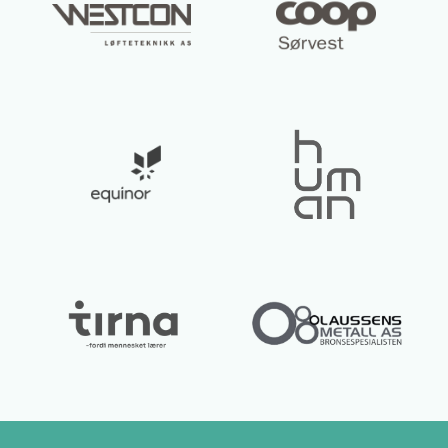
Lurer du på noe? 😊