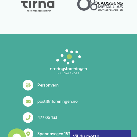
Lurer du på noe? 😊
Personvern
post@nforeningen.no
477 05 133
1
Spannavegen 152 5535 Haugesund
Vil du motta