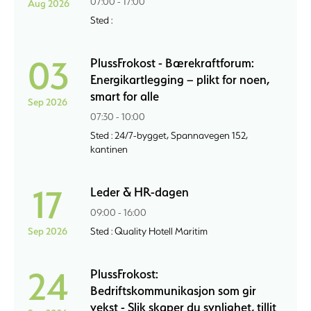
07:00 - 17:00
Aug 2026
Sted :
03
PlussFrokost - Bærekraftforum:
Energikartlegging – plikt for noen,
smart for alle
Sep 2026
07:30 - 10:00
Sted : 24/7-bygget, Spannavegen 152,
kantinen
17
Leder & HR-dagen
09:00 - 16:00
Sep 2026
Sted : Quality Hotell Maritim
24
PlussFrokost:
Bedriftskommunikasjon som gir
vekst - Slik skaper du synlighet, tillit