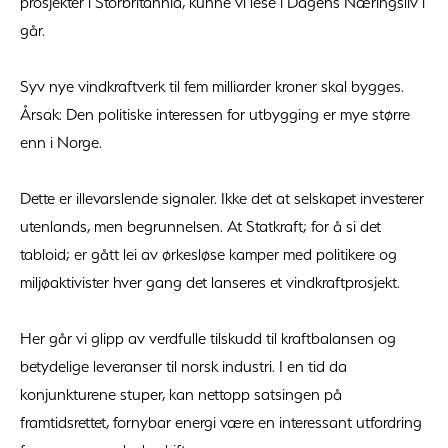
prosjekter i Storbritannia, kunne vi lese i Dagens Næringsliv i
går.
Syv nye vindkraftverk til fem milliarder kroner skal bygges.
Årsak: Den politiske interessen for utbygging er mye større
enn i Norge.
Dette er illevarslende signaler. Ikke det at selskapet investerer
utenlands, men begrunnelsen. At Statkraft; for å si det
tabloid; er gått lei av ørkesløse kamper med politikere og
miljøaktivister hver gang det lanseres et vindkraftprosjekt.
Her går vi glipp av verdfulle tilskudd til kraftbalansen og
betydelige leveranser til norsk industri. I en tid da
konjunkturene stuper, kan nettopp satsingen på
framtidsrettet, fornybar energi være en interessant utfordring