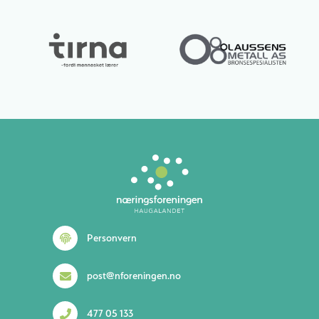
Lurer du på noe? 😊
Personvern
post@nforeningen.no
477 05 133