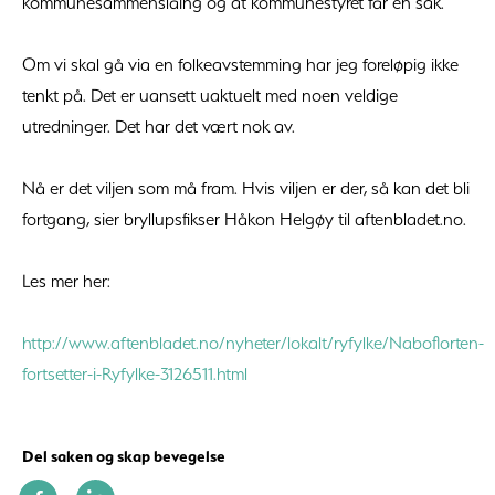
kommunesammenslåing og at kommunestyret får en sak.
Om vi skal gå via en folkeavstemming har jeg foreløpig ikke
tenkt på. Det er uansett uaktuelt med noen veldige
utredninger. Det har det vært nok av.
Nå er det viljen som må fram. Hvis viljen er der, så kan det bli
fortgang, sier bryllupsfikser Håkon Helgøy til aftenbladet.no.
Les mer her:
http://www.aftenbladet.no/nyheter/lokalt/ryfylke/Naboflorten-
fortsetter-i-Ryfylke-3126511.html
Del saken og skap bevegelse