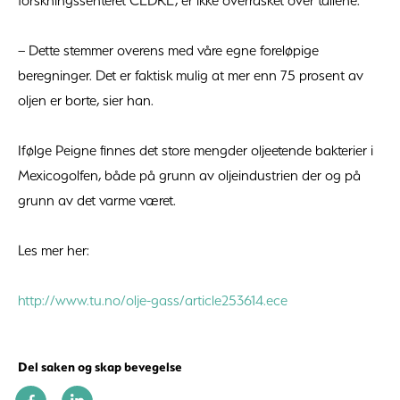
forskningssenteret CEDRE, er ikke overrasket over tallene.
– Dette stemmer overens med våre egne foreløpige
beregninger. Det er faktisk mulig at mer enn 75 prosent av
oljen er borte, sier han.
Ifølge Peigne finnes det store mengder oljeetende bakterier i
Mexicogolfen, både på grunn av oljeindustrien der og på
grunn av det varme været.
Les mer her:
http://www.tu.no/olje-gass/article253614.ece
Del saken og skap bevegelse