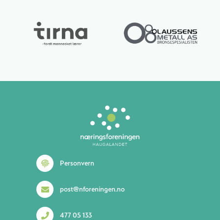
Personvern
post@nforeningen.no
477 05 133