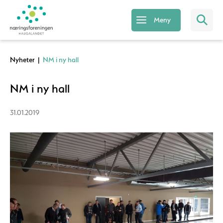
Meny
Nyheter
|
NM i ny hall
NM i ny hall
31.01.2019