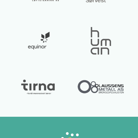
Lurer du på noe? 😊