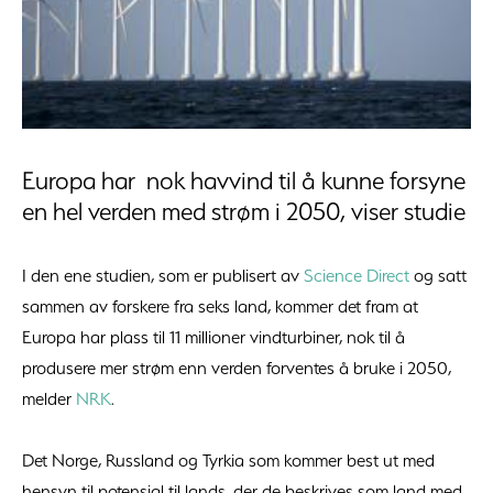
Europa har nok havvind til å kunne forsyne
en hel verden med strøm i 2050, viser studie
I den ene studien, som er publisert av
Science Direct
og satt
sammen av forskere fra seks land, kommer det fram at
Europa har plass til 11 millioner vindturbiner, nok til å
produsere mer strøm enn verden forventes å bruke i 2050,
melder
NRK
.
Det Norge, Russland og Tyrkia som kommer best ut med
hensyn til potensial til lands, der de beskrives som land med