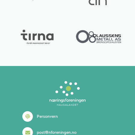
Lurer du på noe? 😊
Personvern
post@nforeningen.no