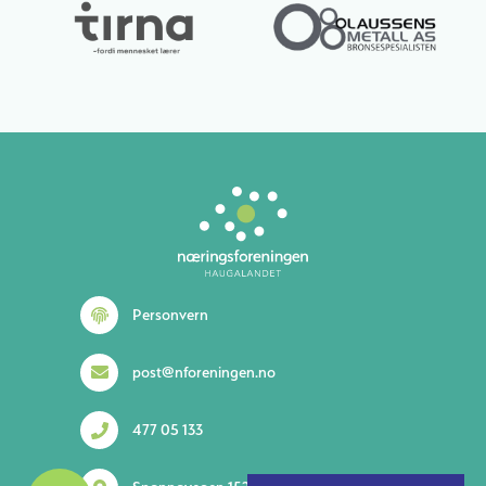
Lurer du på noe? 😊
Personvern
post@nforeningen.no
477 05 133
1