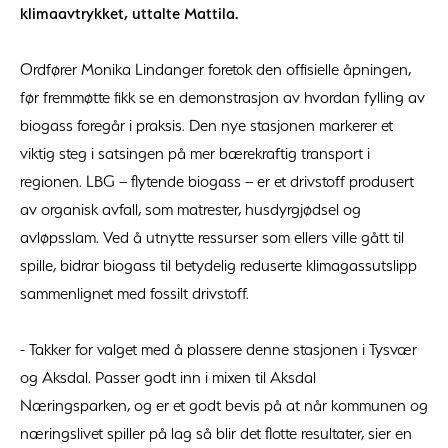
klimaavtrykket, uttalte Mattila.
Ordfører Monika Lindanger foretok den offisielle åpningen,
før fremmøtte fikk se en demonstrasjon av hvordan fylling av
biogass foregår i praksis. Den nye stasjonen markerer et
viktig steg i satsingen på mer bærekraftig transport i
regionen. LBG – flytende biogass – er et drivstoff produsert
av organisk avfall, som matrester, husdyrgjødsel og
avløpsslam. Ved å utnytte ressurser som ellers ville gått til
spille, bidrar biogass til betydelig reduserte klimagassutslipp
sammenlignet med fossilt drivstoff.
- Takker for valget med å plassere denne stasjonen i Tysvær
og Aksdal. Passer godt inn i mixen til Aksdal
Næringsparken, og er et godt bevis på at når kommunen og
næringslivet spiller på lag så blir det flotte resultater, sier en