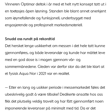
Vinneren Optimar deltok i år med et helt nytt konsept tatt ut i
en toetasjes åpen løsning. Standen ble blant annet anerkjent
som iøynefallende og funksjonell, underbygget med
engasjerende og profesjonelt markedsmateriell.
Snudd oss rundt på rekordtid
Det hersket lenge usikkerhet om messen i det hele tatt kunne
gjennomføres, og både leverandør og kunde har måttet leve
med en god dose is i magen gjennom vår- og
sommermånedene. Gleden var derfor stor da det ble klart at
et fysisk Aqua Nor i 2021 var en realitet.
— Etter en lang og usikker periode i messemarkedet føles det
ubeskrivelig godt å være tilbake! Dedikerte ansatte hos oss
fikk det plutselig veldig travelt og har fått gjennomført noen
imponerende leveranser på minimalt med tid. Da er det