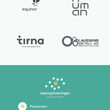
Lurer du på noe? 😊
Personvern