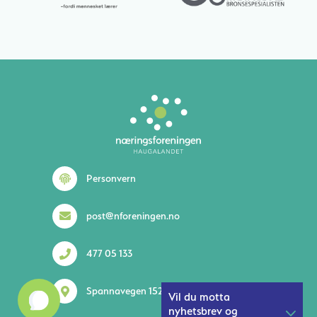
Lurer du på noe? 😊
Personvern
post@nforeningen.no
477 05 133
1
Spannavegen 152 5535 Haugesund
Vil du motta
nyhetsbrev og