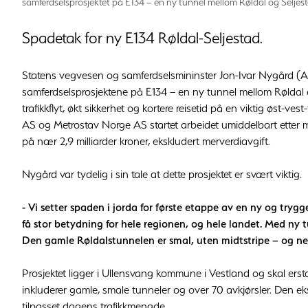
samferdselsprosjektet på E134 – en ny tunnel mellom Røldal og Seljes
Spadetak for ny E134 Røldal-Seljestad.
Statens vegvesen og samferdselsmininster Jon-Ivar Nygård (Ap)
samferdselsprosjektene på E134 – en ny tunnel mellom Røldal og
trafikkflyt, økt sikkerhet og kortere reisetid på en viktig øst-v
AS og Metrostav Norge AS startet arbeidet umiddelbart etter m
på nær 2,9 milliarder kroner, ekskludert merverdiavgift.
Nygård var tydelig i sin tale at dette prosjektet er svært viktig.
- Vi setter spaden i jorda for første etappe av en ny og tryg
få stor betydning for hele regionen, og hele landet. Med ny t
Den gamle Røldalstunnelen er smal, uten midtstripe – og ne
Prosjektet ligger i Ullensvang kommune i Vestland og skal ers
inkluderer gamle, smale tunneler og over 70 avkjørsler. Den e
tilpasset dagens trafikkmengde.