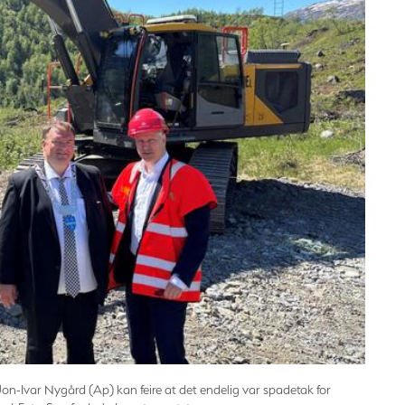
n-Ivar Nygård (Ap) kan feire at det endelig var spadetak for