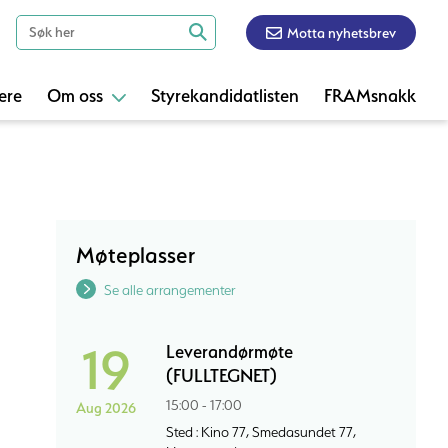
Motta nyhetsbrev
ere
Om oss
Styrekandidatlisten
FRAMsnakk
Møteplasser
Se alle arrangementer
19
Leverandørmøte
(FULLTEGNET)
15:00 - 17:00
Aug 2026
Sted : Kino 77, Smedasundet 77,