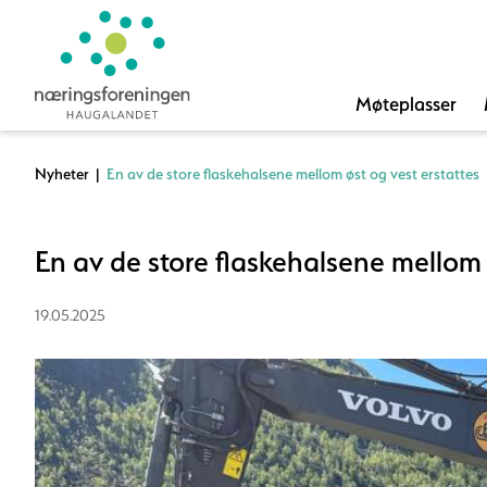
Møteplasser
Nyheter
|
En av de store flaskehalsene mellom øst og vest erstattes
En av de store flaskehalsene mellom 
19.05.2025