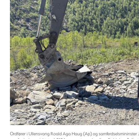
Ordfører i Ullensvang Roald Aga Haug (Ap) og samferdselsmininster Jo