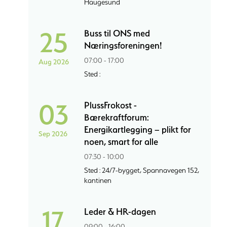
Haugesund
25
Buss til ONS med
Næringsforeningen!
07:00 - 17:00
Aug 2026
Sted :
03
PlussFrokost -
Bærekraftforum:
Energikartlegging – plikt for
Sep 2026
noen, smart for alle
07:30 - 10:00
Sted : 24/7-bygget, Spannavegen 152,
kantinen
17
Leder & HR-dagen
09:00 - 16:00