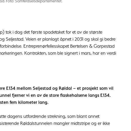
tad. Foto: Samferdselsdepartementet.
 tok i dag det første spadetaket for et av de største
 Seljestad. Veien er planlagt åpnet i 2031 og skal gi bedre
est-forbindelse. Entreprenørfellesskapet Bertelsen & Garpestad
arkeringen. Kontrakten, som ble signert i mars, har en verdi
gere E134 mellom Seljestad og Røldal – et prosjekt som vil
unnel fjerner vi en av de store flaskehalsene langs E134.
sten fem kilometer lang.
tatte dagens utfordrende strekning, som blant annet
ksisterende Røldalstunnelen mangler midtstripe og er ikke