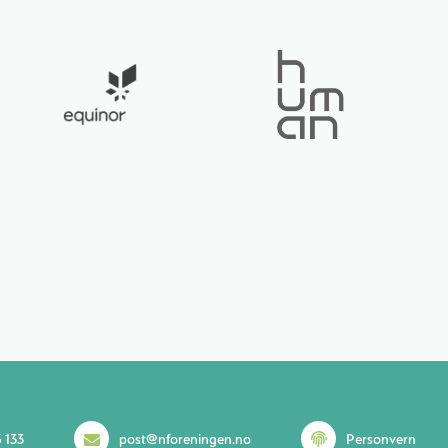
 133
post@nforeningen.no
Personvern