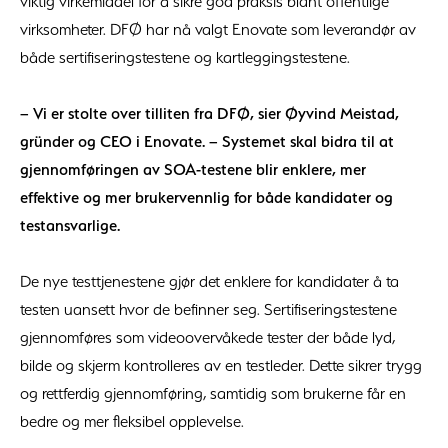
viktig virkemiddel for å sikre god praksis blant offentlige
virksomheter. DFØ har nå valgt Enovate som leverandør av
både sertifiseringstestene og kartleggingstestene.
– Vi er stolte over tilliten fra DFØ, sier Øyvind Meistad,
gründer og CEO i Enovate. – Systemet skal bidra til at
gjennomføringen av SOA-testene blir enklere, mer
effektive og mer brukervennlig for både kandidater og
testansvarlige.
De nye testtjenestene gjør det enklere for kandidater å ta
testen uansett hvor de befinner seg. Sertifiseringstestene
gjennomføres som videoovervåkede tester der både lyd,
bilde og skjerm kontrolleres av en testleder. Dette sikrer trygg
og rettferdig gjennomføring, samtidig som brukerne får en
bedre og mer fleksibel opplevelse.