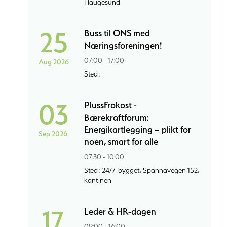
Haugesund
25
Buss til ONS med
Næringsforeningen!
07:00 - 17:00
Aug 2026
Sted :
03
PlussFrokost -
Bærekraftforum:
Energikartlegging – plikt for
Sep 2026
noen, smart for alle
07:30 - 10:00
Sted : 24/7-bygget, Spannavegen 152,
kantinen
17
Leder & HR-dagen
09:00 - 16:00