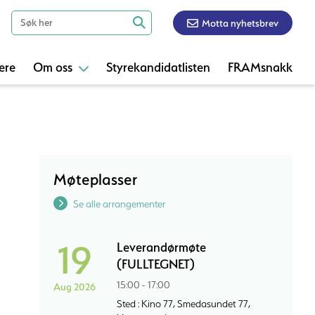
Motta nyhetsbrev
ere
Om oss
Styrekandidatlisten
FRAMsnakk
Møteplasser
Se alle arrangementer
19
Leverandørmøte
(FULLTEGNET)
15:00 - 17:00
Aug 2026
Sted : Kino 77, Smedasundet 77,