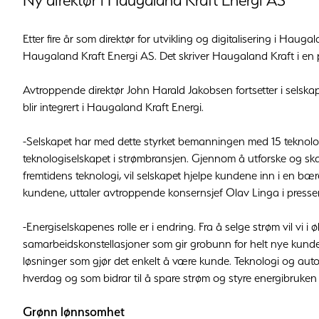
Ny direktør i Haugaland Kraft Energi AS
Etter fire år som direktør for utvikling og digitalisering i Haug
Haugaland Kraft Energi AS. Det skriver Haugaland Kraft i en 
Avtroppende direktør John Harald Jakobsen fortsetter i selskape
blir integrert i Haugaland Kraft Energi.
-Selskapet har med dette styrket bemanningen med 15 teknologer
teknologiselskapet i strømbransjen. Gjennom å utforske og ska
fremtidens teknologi, vil selskapet hjelpe kundene inn i en bær
kundene, uttaler avtroppende konsernsjef Olav Linga i press
-Energiselskapenes rolle er i endring. Fra å selge strøm vil vi 
samarbeidskonstellasjoner som gir grobunn for helt nye kunde
løsninger som gjør det enkelt å være kunde. Teknologi og autom
hverdag og som bidrar til å spare strøm og styre energibruken 
Grønn lønnsomhet