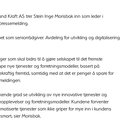
aland Kraft AS trer Stein Inge Morisbak inn som leder i
pressemelding.
t som seniorrådgiver. Avdeling for utvikling og digitalisering
 som skal bidra til å gjøre selskapet til det fremste
pe nye tjenester og forretningsmodeller, basert på
ekraftig fremtid, samtidig med at det er penger å spare for
emeldingen.
i økende grad se utvikling av nye innovative tjenester og
opplevelser og forretningsmodeller. Kundene forventer
atiserte tjenester som ikke griper for mye inn i kundens
smart, sier Morisbak.