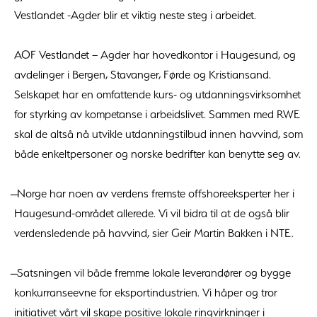
Vestlandet -Agder blir et viktig neste steg i arbeidet.
AOF Vestlandet – Agder har hovedkontor i Haugesund, og
avdelinger i Bergen, Stavanger, Førde og Kristiansand.
Selskapet har en omfattende kurs- og utdanningsvirksomhet
for styrking av kompetanse i arbeidslivet. Sammen med RWE
skal de altså nå utvikle utdanningstilbud innen havvind, som
både enkeltpersoner og norske bedrifter kan benytte seg av.
̶ Norge har noen av verdens fremste offshoreeksperter her i
Haugesund-området allerede. Vi vil bidra til at de også blir
verdensledende på havvind, sier Geir Martin Bakken i NTE.
̶ Satsningen vil både fremme lokale leverandører og bygge
konkurranseevne for eksportindustrien. Vi håper og tror
initiativet vårt vil skape positive lokale ringvirkninger i