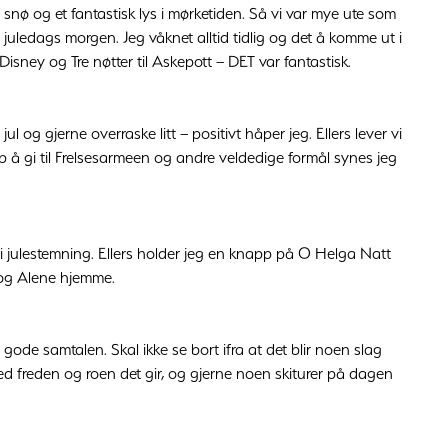
ø og et fantastisk lys i mørketiden. Så vi var mye ute som
 juledags morgen. Jeg våknet alltid tidlig og det å komme ut i
å Disney og Tre nøtter til Askepott – DET var fantastisk.
 og gjerne overraske litt – positivt håper jeg. Ellers lever vi
pp å gi til Frelsesarmeen og andre veldedige formål synes jeg
 i julestemning. Ellers holder jeg en knapp på O Helga Natt
y og Alene hjemme.
 gode samtalen. Skal ikke se bort ifra at det blir noen slag
odt med freden og roen det gir, og gjerne noen skiturer på dagen