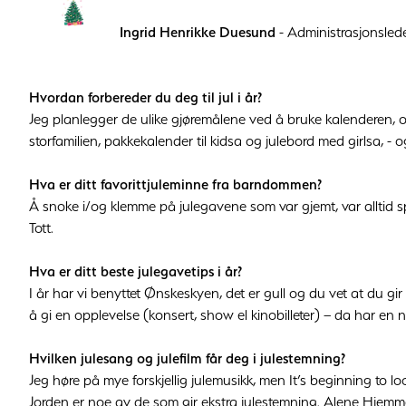
Ingrid Henrikke Duesund
- Administrasjonsle
Hvordan forbereder du deg til jul i år?
Jeg planlegger de ulike gjøremålene ved å bruke kalenderen, og 
storfamilien, pakkekalender til kidsa og julebord med girlsa, - o
Hva er ditt favorittjuleminne fra barndommen?
Å snoke i/og klemme på julegavene som var gjemt, var alltid sp
Tott.
Hva er ditt beste julegavetips i år?
I år har vi benyttet Ønskeskyen, det er gull og du vet at du 
å gi en opplevelse (konsert, show el kinobilleter) – da har en n
Hvilken julesang og julefilm får deg i julestemning?
Jeg høre på mye forskjellig julemusikk, men It’s beginning to lo
Jorden er noe av de som gir ekstra julestemning. Alene Hjemme 