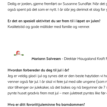
Deilig er jorden, gjerne fremført av Susanne Sundfør. Når det 
også spent på det som er nytt. I år slår jeg derimot et slag fo
Er det en spesiell aktivitet du ser frem til i løpet av julen?
Kvalitetstid og gode måltider med familie og venner.
Mariann Salvesen
- Direktør Haugaland Kraft 
Hvordan forbereder du deg til jul i år?
Jeg er veldig glad i jul og synes det er den beste høytiden vi h
venner også før jul. I år skal vi feire jul med alle ungene (som n
stor tilhenger av julekaker, så det bakes og nå begynner de 7 s
pynte huset gradvis frem mot jul – men juletreet pyntes like fø
Hva er ditt favorittjuleminne fra barndommen?