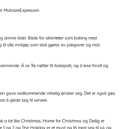
der MatvareExpressen
skriver lister. Både for aktiviteter som baking med
g til alle innkjøp som skal gjøres av julegaver og mat.
ennende. Å se Tre nøtter til Askepott, og å lese Knoll og
gir en gave vedkommende virkelig ønsker seg. Det er også gøy
oe å glede seg til senere.
ok a lot like Christmas, Home for Christmas og Deilig er
1 og 2 og The Holiday er et must og få med seg til jul, og