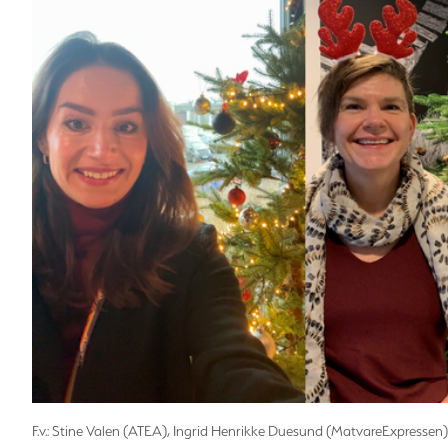
F.v.: Stine Valen (ATEA), Ingrid Henrikke Duesund (MatvareExpresse