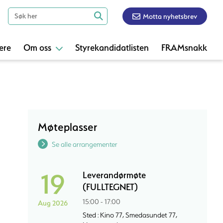
Motta nyhetsbrev
ere
Om oss
Styrekandidatlisten
FRAMsnakk
Møteplasser
Se alle arrangementer
19
Leverandørmøte
(FULLTEGNET)
15:00 - 17:00
Aug 2026
Sted : Kino 77, Smedasundet 77,