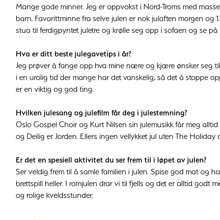
Mange gode minner. Jeg er oppvokst i Nord-Troms med masse sn
barn. Favorittminne fra selve julen er nok julaften morgen og 1.
stua til ferdigpyntet juletre og krølle seg opp i sofaen og se p
Hva er ditt beste julegavetips i år?
Jeg prøver å fange opp hva mine nære og kjære ønsker seg til jul
i en urolig tid der mange har det vanskelig, så det å stoppe o
er en viktig og god ting.
Hvilken julesang og julefilm får deg i julestemning?
Oslo Gospel Choir og Kurt Nilsen sin julemusikk får meg alltid
og Deilig er Jorden. Ellers ingen vellykket jul uten The Holida
Er det en spesiell aktivitet du ser frem til i løpet av julen?
Ser veldig frem til å samle familien i julen. Spise god mat og ha
brettspill heller. I romjulen drar vi til fjells og det er alltid g
og rolige kveldsstunder.