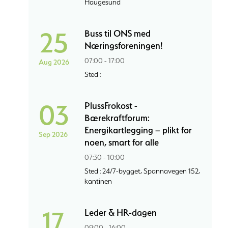
Haugesund
25
Buss til ONS med
Næringsforeningen!
07:00 - 17:00
Aug 2026
Sted :
03
PlussFrokost -
Bærekraftforum:
Energikartlegging – plikt for
Sep 2026
noen, smart for alle
07:30 - 10:00
Sted : 24/7-bygget, Spannavegen 152,
kantinen
17
Leder & HR-dagen
09:00 - 16:00