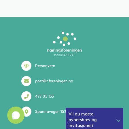
Lurer du på noe? 😊
Personvern
post@nforeningen.no
477 05 133
1
Spannavegen 152 5535 Haugesund
Vil du motta
nyhetsbrev og
invitasjoner?