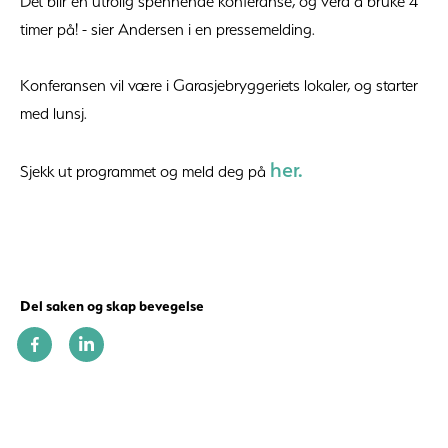
Det blir en utrolig spennende konferanse, og verd å bruke 4
timer på! - sier Andersen i en pressemelding.
Konferansen vil være i Garasjebryggeriets lokaler, og starter
med lunsj.
her.
Sjekk ut programmet og meld deg på
Del saken og skap bevegelse