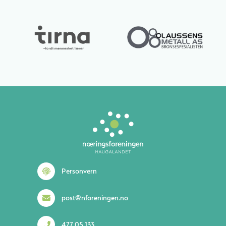
Lurer du på noe? 😊
Personvern
post@nforeningen.no
477 05 133