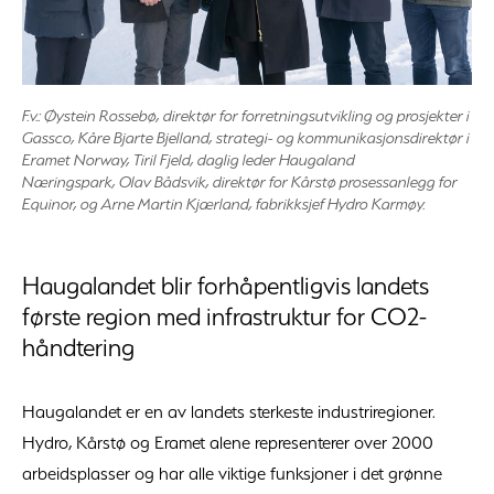
F.v.: Øystein Rossebø, direktør for forretningsutvikling og prosjekter i
Gassco, Kåre Bjarte Bjelland, strategi- og kommunikasjonsdirektør i
Eramet Norway, Tiril Fjeld, daglig leder Haugaland
Næringspark, Olav Bådsvik, direktør for Kårstø prosessanlegg for
Equinor, og Arne Martin Kjærland, fabrikksjef Hydro Karmøy.
Haugalandet blir forhåpentligvis landets
første region med infrastruktur for CO2-
håndtering
Haugalandet er en av landets sterkeste industriregioner.
Hydro, Kårstø og Eramet alene representerer over 2000
arbeidsplasser og har alle viktige funksjoner i det grønne