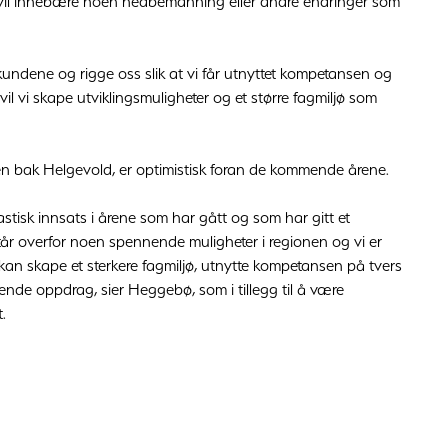
vil innebære noen nedbemanning eller andre endringer som
kundene og rigge oss slik at vi får utnyttet kompetansen og
il vi skape utviklingsmuligheter og et større fagmiljø som
en bak Helgevold, er optimistisk foran de kommende årene.
astisk innsats i årene som har gått og som har gitt et
står overfor noen spennende muligheter i regionen og vi er
 kan skape et sterkere fagmiljø, utnytte kompetansen på tvers
nende oppdrag, sier Heggebø, som i tillegg til å være
.