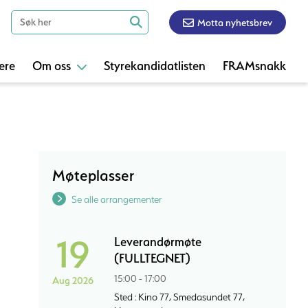
Motta nyhetsbrev
ere
Om oss
Styrekandidatlisten
FRAMsnakk
Møteplasser
Se alle arrangementer
19
Leverandørmøte
(FULLTEGNET)
15:00 - 17:00
Aug 2026
Sted : Kino 77, Smedasundet 77,