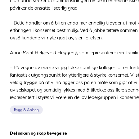
Han understreker at sammenslåingen av de to enhetene ikke 
påvirker de ansatte i særlig grad.
– Dette handler om å bli en enda mer enhetlig tilbyder ut mot 
erfaringen i konsernet best mulig. Ved å jobbe tettere sammen v
også kundene vil nyte godt av, sier Tollefsen.
Anne Marit Helgevold Heggebø, som representerer eier-famili
– På vegne av eierne vil jeg takke samtlige kolleger for en fant
fantastisk utgangspunkt for ytterligere å styrke konsernet. Vi 
veldig trygge på at vi nå rigger oss på en måte som gjør at vi
av selskapet og samtidig lykkes med å tiltrekke oss flere spen
representert i styret vil være en del av ledergruppen i konsernet
Bygg & Anlegg
Del saken og skap bevegelse