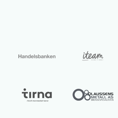
Lurer du på noe? 😊