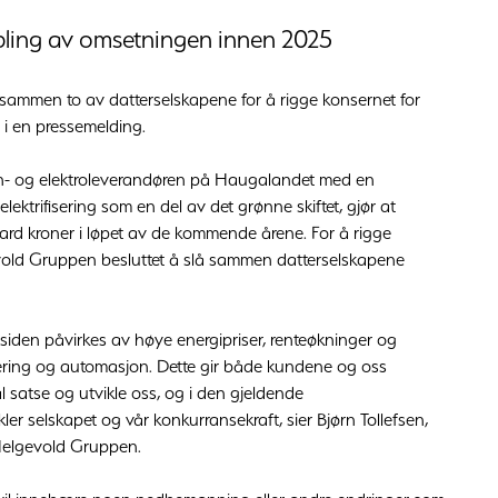
bling av omsetningen innen 2025
ammen to av datterselskapene for å rigge konsernet for
i en pressemelding.
on- og elektroleverandøren på Haugalandet med en
ektrifisering som en del av det grønne skiftet, gjør at
iard kroner i løpet av de kommende årene. For å rigge
evold Gruppen besluttet å slå sammen datterselskapene
iden påvirkes av høye energipriser, renteøkninger og
fisering og automasjon. Dette gir både kundene og oss
 satse og utvikle oss, og i den gjeldende
r selskapet og vår konkurransekraft, sier Bjørn Tollefsen,
i Helgevold Gruppen.