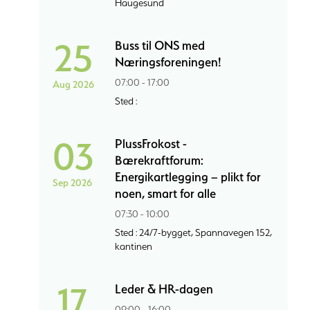
Haugesund
25
Buss til ONS med
Næringsforeningen!
07:00 - 17:00
Aug 2026
Sted :
03
PlussFrokost -
Bærekraftforum:
Energikartlegging – plikt for
Sep 2026
noen, smart for alle
07:30 - 10:00
Sted : 24/7-bygget, Spannavegen 152,
kantinen
17
Leder & HR-dagen
09:00 - 16:00