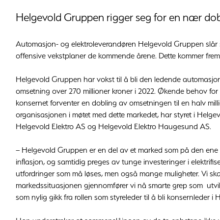
Helgevold Gruppen rigger seg for en nær do
Automasjon- og elektroleverandøren Helgevold Gruppen slår s
offensive vekstplaner de kommende årene. Dette kommer frem 
Helgevold Gruppen har vokst til å bli den ledende automasj
omsetning over 270 millioner kroner i 2022. Økende behov for el
konsernet forventer en dobling av omsetningen til en halv mill
organisasjonen i møtet med dette markedet, har styret i Helg
Helgevold Elektro AS og Helgevold Elektro Haugesund AS.
– Helgevold Gruppen er en del av et marked som på den ene s
inflasjon, og samtidig preges av tunge investeringer i elektri
utfordringer som må løses, men også mange muligheter. Vi skal
markedssituasjonen gjennomfører vi nå smarte grep som utvikle
som nylig gikk fra rollen som styreleder til å bli konsernleder 