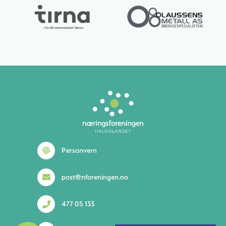
Lurer du på noe? 😊
Personvern
post@nforeningen.no
477 05 133