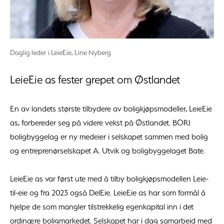
Daglig leder i LeieEie, Line Nyberg
LeieEie as fester grepet om Østlandet
En av landets største tilbydere av boligkjøpsmodeller, LeieEie
as, forbereder seg på videre vekst på Østlandet. BORI
boligbyggelag er ny medeier i selskapet sammen med bolig
og entreprenørselskapet A. Utvik og boligbyggelaget Bate.
LeieEie as var først ute med å tilby boligkjøpsmodellen Leie-
til-eie og fra 2023 også DelEie. LeieEie as har som formål å
hjelpe de som mangler tilstrekkelig egenkapital inn i det
ordinære boligmarkedet. Selskapet har i dag samarbeid med