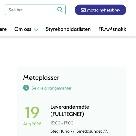
Motta nyhetsbrev
ere
Om oss
Styrekandidatlisten
FRAMsnakk
Møteplasser
Se alle arrangementer
19
Leverandørmøte
(FULLTEGNET)
15:00 - 17:00
Aug 2026
Sted : Kino 77, Smedasundet 77,