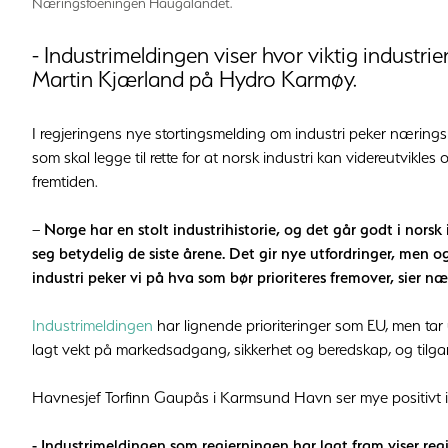
Næringsfoeningen Haugalandet.
- Industrimeldingen viser hvor viktig industrie
Martin Kjærland på Hydro Karmøy.
I regjeringens nye stortingsmelding om industri peker næringsmi
som skal legge til rette for at norsk industri kan videreutvikl
fremtiden.
–
Norge har en stolt industrihistorie, og det går godt i norsk
seg betydelig de siste årene. Det gir nye utfordringer, men
industri peker vi på hva som bør prioriteres fremover, sier næ
Industrimeldingen
har lignende prioriteringer som EU, men tar 
lagt vekt på markedsadgang, sikkerhet og beredskap, og tilgang 
Havnesjef Torfinn Gaupås i Karmsund Havn ser mye positivt i
- Industrimeldingen som regjerningen har lagt fram viser regj