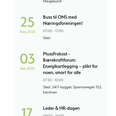
Haugesund
25
Buss til ONS med
Næringsforeningen!
07:00 - 17:00
Aug 2026
Sted :
03
PlussFrokost -
Bærekraftforum:
Energikartlegging – plikt for
Sep 2026
noen, smart for alle
07:30 - 10:00
Sted : 24/7-bygget, Spannavegen 152,
kantinen
17
Leder & HR-dagen
09:00 - 16:00