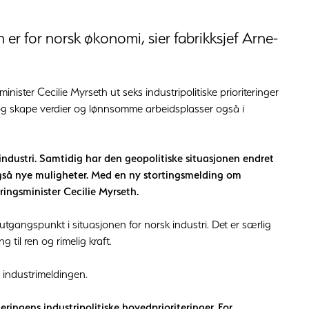
n er for norsk økonomi, sier fabrikksjef Arne-
nister Cecilie Myrseth ut seks industripolitiske prioriteringer
es og skape verdier og lønnsomme arbeidsplasser også i
 industri. Samtidig har den geopolitiske situasjonen endret
 også nye muligheter. Med en ny stortingsmelding om
ringsminister Cecilie Myrseth.
utgangspunkt i situasjonen for norsk industri. Det er særlig
til ren og rimelig kraft.
 industrimeldingen.
eringens industripolitiske hovedprioriteringer. For