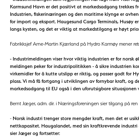
Karmsund Havn er det positivt at markedsadgang trekkes fre
Industrien, fiskerinæringen og den maritime klynge er avheng
for import og eksport. Haugesund Cargo Terminals, Husøy er e
langs kysten, og det er viktig at markedstilgang er høyt pri
Fabrikksjef Arne-Martin Kjærland på Hydro Karmøy mener ret
- Industrimeldingen viser hvor viktig industrien er for norsk 
meldingen peker for industripolitikken - å sikre industrien 
virkemidler for å kutte utslipp er riktig, og passer godt fo
plass. Vi må få fortgang i utviklingen av fornybar kraft, og 
markedsadgang til EU også i den uforutsigbare situasjonen vi
Bernt Jæger, adm. dir. i Næringsforeningen sier tilgang på ren e
-
Norsk industri trenger store mengder kraft, men det er usi
nettkapasitet. Haugalandet, med sin kraftkrevende industri 
sier Jæger og fortsetter: