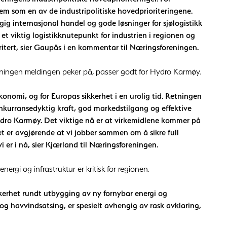
m som en av de industripolitiske hovedprioriteringene.
ig internasjonal handel og gode løsninger for sjølogistikk
t viktig logistikknutepunkt for industrien i regionen og
oritert, sier Gaupås i en kommentar til Næringsforeningen.
ningen meldingen peker på, passer godt for Hydro Karmøy.
økonomi, og for Europas sikkerhet i en urolig tid. Retningen
konkurransedyktig kraft, god markedstilgang og effektive
r Hydro Karmøy. Det viktige nå er at virkemidlene kommer på
det er avgjørende at vi jobber sammen om å sikre full
 er i nå, sier Kjærland til Næringsforeningen.
nergi og infrastruktur er kritisk for regionen.
kkerhet rundt utbygging av ny fornybar energi og
og havvindsatsing, er spesielt avhengig av rask avklaring,