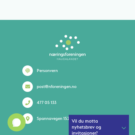
Lurer du på noe? 😊
Personvern
post@nforeningen.no
477 05 133
1
Spannavegen 152 5535 Haugesund
Vil du motta
nyhetsbrev og
invitasjoner?