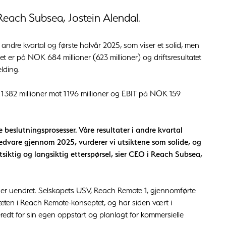
 Reach Subsea, Jostein Alendal.
dre kvartal og første halvår 2025, som viser et solid, men
alet er på NOK 684 millioner (623 millioner) og driftsresultatet
lding.
1 382 millioner mot 1 196 millioner og EBIT på NOK 159
 beslutningsprosesser. Våre resultater i andre kvartal
 vedvare gjennom 2025, vurderer vi utsiktene som solide, og
tsiktig og langsiktig etterspørsel, sier CEO i Reach Subsea,
 er uendret. Selskapets USV, Reach Remote 1, gjennomførte
siteten i Reach Remote-konseptet, og har siden vært i
eredt for sin egen oppstart og planlagt for kommersielle