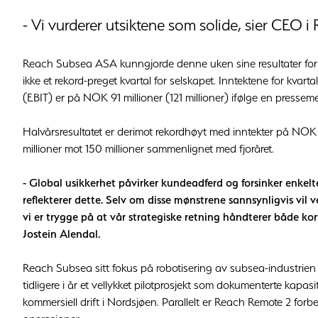
- Vi vurderer utsiktene som solide, sier CEO i
Reach Subsea ASA kunngjorde denne uken sine resultater for an
ikke et rekord-preget kvartal for selskapet. Inntektene for kvart
(EBIT) er på NOK 91 millioner (121 millioner) ifølge en presseme
Halvårsresultatet er derimot rekordhøyt med inntekter på NOK 
millioner mot 150 millioner sammenlignet med fjoråret.
- Global usikkerhet påvirker kundeadferd og forsinker enkelte
reflekterer dette. Selv om disse mønstrene sannsynligvis vil
vi er trygge på at vår strategiske retning håndterer både kor
Jostein Alendal.
Reach Subsea sitt fokus på robotisering av subsea-industrien
tidligere i år et vellykket pilotprosjekt som dokumenterte kapa
kommersiell drift i Nordsjøen. Parallelt er Reach Remote 2 forb