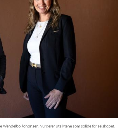
tte Wendelbo Johansen, vurderer utsiktene som solide for selskapet.