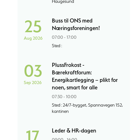
Haugesund
25
Buss til ONS med
Næringsforeningen!
07:00 - 17:00
Aug 2026
Sted :
03
PlussFrokost -
Bærekraftforum:
Energikartlegging – plikt for
Sep 2026
noen, smart for alle
07:30 - 10:00
Sted : 24/7-bygget, Spannavegen 152,
kantinen
17
Leder & HR-dagen
09:00 - 16:00