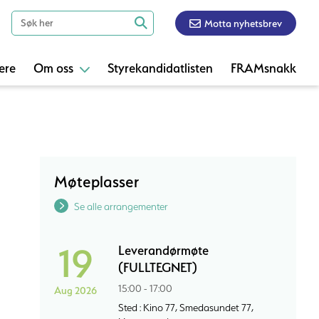
Motta nyhetsbrev
ere
Om oss
Styrekandidatlisten
FRAMsnakk
Møteplasser
Se alle arrangementer
19
Leverandørmøte
(FULLTEGNET)
15:00 - 17:00
Aug 2026
Sted : Kino 77, Smedasundet 77,