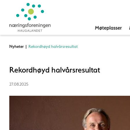
Møteplasser
Nyheter
|
Rekordhøyd halvårsresultat
Rekordhøyd halvårsresultat
27.08.2025