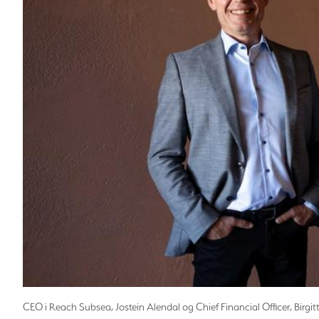
CEO i Reach Subsea, Jostein Alendal og Chief Financial Officer, Birgi