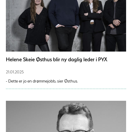
Helene Skeie Østhus blir ny daglig leder i PYX
21.01.2025
- Dette er jo en drømmejobb, sier Østhus.