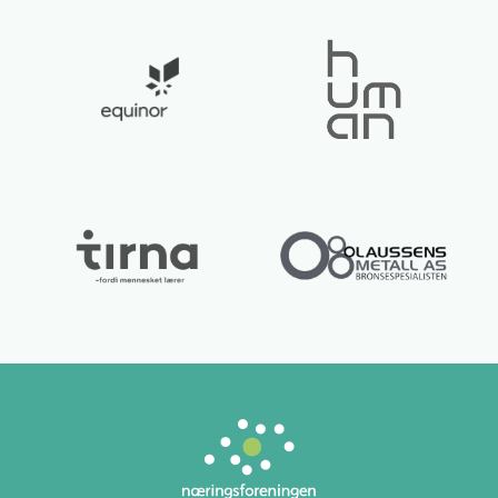
Lurer du på noe? 😊