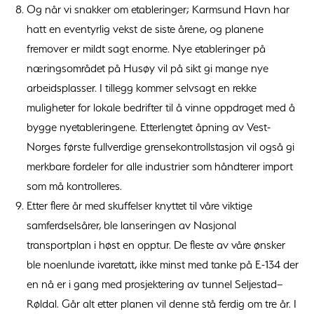
Og når vi snakker om etableringer; Karmsund Havn har
hatt en eventyrlig vekst de siste årene, og planene
fremover er mildt sagt enorme. Nye etableringer på
næringsområdet på Husøy vil på sikt gi mange nye
arbeidsplasser. I tillegg kommer selvsagt en rekke
muligheter for lokale bedrifter til å vinne oppdraget med å
bygge nyetableringene. Etterlengtet åpning av Vest-
Norges første fullverdige grensekontrollstasjon vil også gi
merkbare fordeler for alle industrier som håndterer import
som må kontrolleres.
Etter flere år med skuffelser knyttet til våre viktige
samferdselsårer, ble lanseringen av Nasjonal
transportplan i høst en opptur. De fleste av våre ønsker
ble noenlunde ivaretatt, ikke minst med tanke på E-134 der
en nå er i gang med prosjektering av tunnel Seljestad–
Røldal. Går alt etter planen vil denne stå ferdig om tre år. I