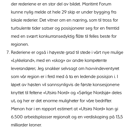
der rederiene er en stor del av bildet. Maritimt Forum
kunne nylig melde at hele 29 skip er under bygging fra
lokale rederier. Det vitner om en næring, som til tross for
turbulente tider satser og posisjonerer seg for en fremtid
med en svært konkurransedyktig flåte til felles beste for
regionen.
Rederiene er også i høyeste grad til stede i vårt nye mulige
«Lykkeland», med en «skog» av andre kompetente
leverandører; Jeg snakker selvsagt om havvindeventyret
som vår region er i ferd med å ta en ledende posisjon i. I
løpet av høsten vil sannsynligvis de første konsesjonene
knyttet til feltene «Utsira Nord» og «Sørlige Nordsjø» deles
ut, og her er det enorme muligheter for våre bedrifter.
Menon har i en rapport estimert at «Utsira Nord» kan gi
6.500 arbeidsplasser regionalt og en verdiskaping på 13,5
milliarder kroner.