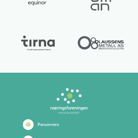
Lurer du på noe? 😊
Personvern