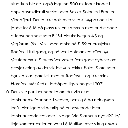
siste liten ble det også lagt inn 500 millioner kroner i
oppstartsmidler til strekningen Bakka-Solheim i Etne og
Vindafjord. Det er ikke nok, men vi er «i løypa» og skal
jobbe for å få på plass resten sammen med andre gode
alliansepartnere som E-134 Haukelivegen AS og
Vegforum Øst–Vest. Med tanke på E-39 er prosjektet
Rogfast i full gang, og på vegkonferansen «Det nye
Vestlandet» la Statens Vegvesen frem gode nyheter om
prosjektering av det viktige veistrekket Bokn–Stord som
bør stå klart parallelt med at Rogfast – og ikke minst
Hordfast står ferdig, forhåpentligvis begge i 2031.
Det siste punktet handler om det viktigste
konkurransefortrinnet i verden, nemlig å ha nok grønn
kraft. Her ligger vi nemlig nå et hestehode foran
konkurrerende regioner i Norge. Via Statnetts nye 420 kV-
linje kommer regionen vår til å få tilført mye viktig grønn