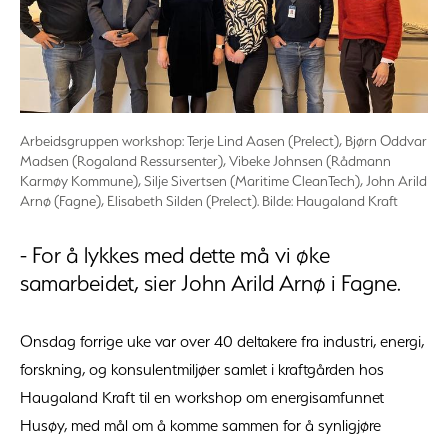
Arbeidsgruppen workshop: Terje Lind Aasen (Prelect), Bjørn Oddvar
Madsen (Rogaland Ressursenter), Vibeke Johnsen (Rådmann
Karmøy Kommune), Silje Sivertsen (Maritime CleanTech), John Arild
Arnø (Fagne), Elisabeth Silden (Prelect). Bilde: Haugaland Kraft
- For å lykkes med dette må vi øke
samarbeidet, sier John Arild Arnø i Fagne.
Onsdag forrige uke var over 40 deltakere fra industri, energi,
forskning, og konsulentmiljøer samlet i kraftgården hos
Haugaland Kraft til en workshop om energisamfunnet
Husøy, med mål om å komme sammen for å synligjøre