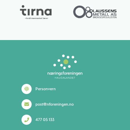
Lurer du på noe? 😊
Personvern
post@nforeningen.no
477 05 133